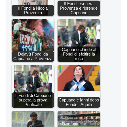
Il Fondi esonera
Il Fondi a Nicola
Provenza e riprende
Provenza
Capuano
Capuano chiede al
Dejavù Fondi da
Fondi di sfoltire la
Capuano a Provenza
rosa
Il Fondi di Capuano
supera la prova
Capuano e Ianni dopo
Purificato
Fondi-L'Aquila