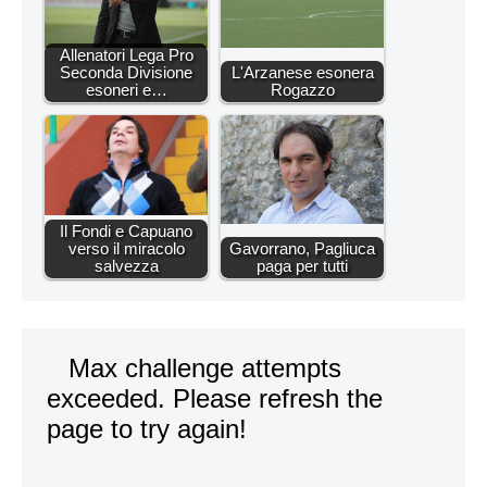
Allenatori Lega Pro
Seconda Divisione
L'Arzanese esonera
esoneri e…
Rogazzo
Il Fondi e Capuano
verso il miracolo
Gavorrano, Pagliuca
salvezza
paga per tutti