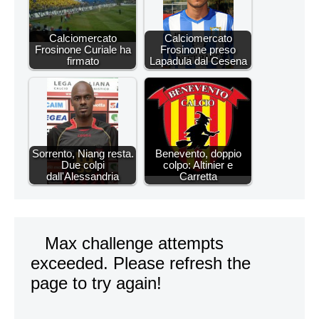
Calciomercato
Calciomercato
Frosinone Curiale ha
Frosinone preso
firmato
Lapadula dal Cesena
Sorrento, Niang resta.
Benevento, doppio
Due colpi
colpo: Altinier e
dall'Alessandria
Carretta