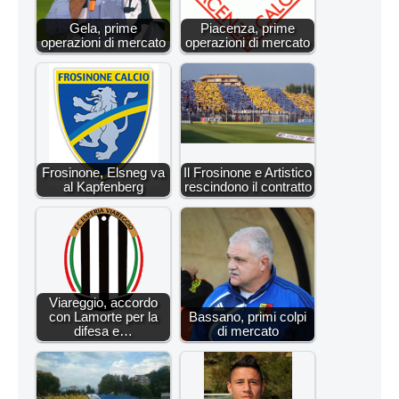
Gela, prime
Piacenza, prime
operazioni di mercato
operazioni di mercato
Frosinone, Elsneg va
Il Frosinone e Artistico
al Kapfenberg
rescindono il contratto
Viareggio, accordo
con Lamorte per la
Bassano, primi colpi
difesa e…
di mercato