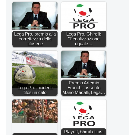
Lega Pro, premio alla
Lega Pro, Ghirelli:
correttezza delle
"Penalizzazione
tifoserie
uguale…
Premio Artemio
Lega Pro incidenti
Franchi; assente
tifosi in calo
Mario Macalli, Lega…
Playoff, 65mila tifosi