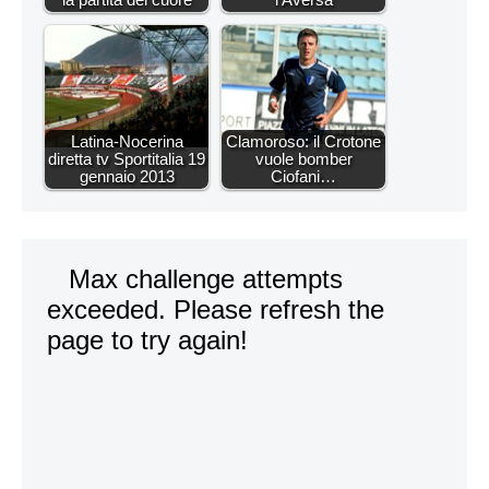
Latina-Nocerina
Clamoroso: il Crotone
diretta tv Sportitalia 19
vuole bomber
gennaio 2013
Ciofani…