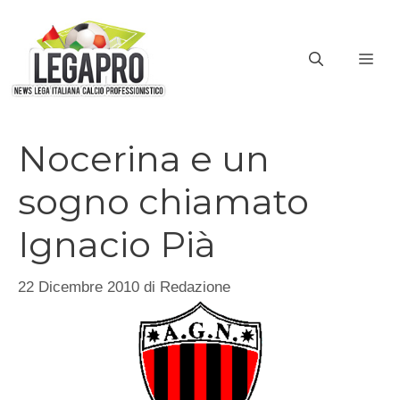
Vai
al
ME
contenuto
Nocerina e un
sogno chiamato
Ignacio Pià
22 Dicembre 2010
di
Redazione