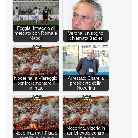
Foggia, intreccio di
mercato con Roma e
Verona, un sogno
Napoli
chiamato Baclet
Nocerina, a Viareggio
Arrestato Citarella
per incrementare il
presidente della
primato
Nocerina
Nocerina, vittoria in
Nocerina, tra il Pisa e
amichevole contro
la partita del cuore
l'Aversa