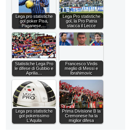
Lega pro statistiche
Lega Pro statistiche
gol poker Pisa,
gol, la Pro Patria
Paganese,…
stacca il Lecce
Statistiche Lega Pro
Francesco Virdis
le difese di Gubbio e
meglio di Messi e
Aprilia…
Ibrahimovic
Lega pro statistiche
Prima Divisione B la
gol pokerissimo
Cremonese ha la
L'Aquila
miglior difesa