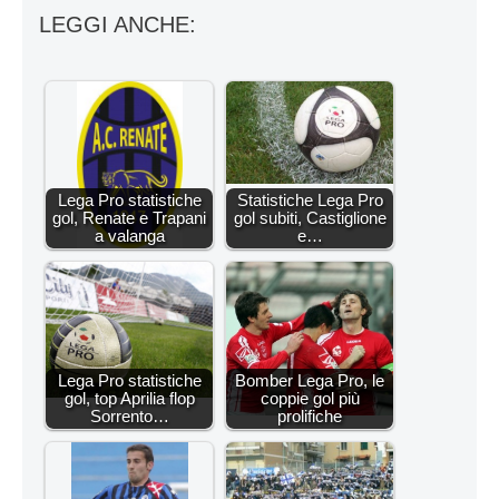
LEGGI ANCHE:
Lega Pro statistiche
Statistiche Lega Pro
gol, Renate e Trapani
gol subiti, Castiglione
a valanga
e…
Lega Pro statistiche
Bomber Lega Pro, le
gol, top Aprilia flop
coppie gol più
Sorrento…
prolifiche