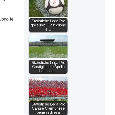
uono le
Statistiche Lega Pro
gol subiti, Castiglione
e…
Statistiche Lega Pro
Castiglione e Aprilia
hanno le…
Statistiche Lega Pro
Carpi e Cremonese
bene in difesa