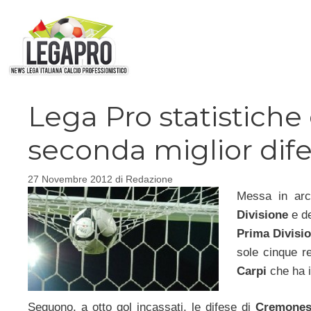
Vai
al
contenuto
Lega Pro statistiche g
seconda miglior dif
27 Novembre 2012
di
Redazione
Messa in arc
Divisione
e d
Prima Divisi
sole cinque r
Carpi
che ha i
Seguono, a otto gol incassati, le difese di
Cremonese