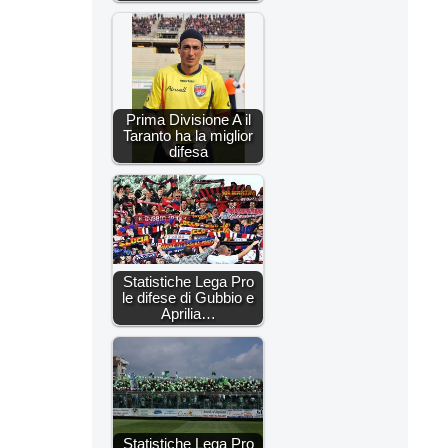
Prima Divisione A il
Taranto ha la miglior
difesa
Statistiche Lega Pro
le difese di Gubbio e
Aprilia…
Statistiche Lega Pro