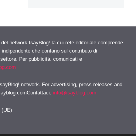
e del network IsayBlog! la cui rete editoriale comprende
e indipendente che contano sul contributo di
 settore. Per pubblicità, comunicati e
log.com
 IsayBlog! network. For advertising, press releases and
sayblog.comContattaci
:
info@isayblog.com
y (UE)