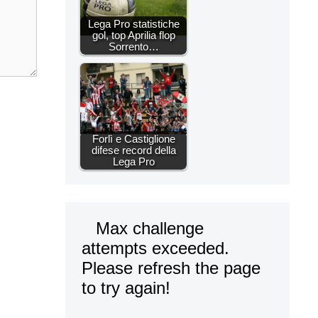
Lega Pro statistiche
gol, top Aprilia flop
Sorrento…
Forlì e Castiglione
difese record della
Lega Pro