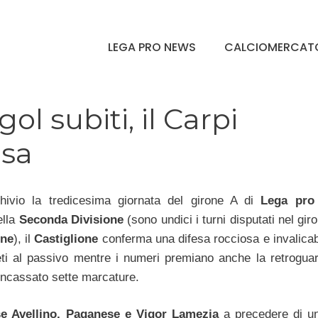
LEGA PRO NEWS
CALCIOMERCAT
ol subiti, il Carpi
esa
hivio la tredicesima giornata del girone A di
Lega pro
ella
Seconda Divisione
(sono undici i turni disputati nel gir
one
), il
Castiglione
conferma una difesa rocciosa e invalicab
eti al passivo mentre i numeri premiano anche la retroguar
ncassato sette marcature.
 Avellino, Paganese e Vigor Lamezia
a precedere di un