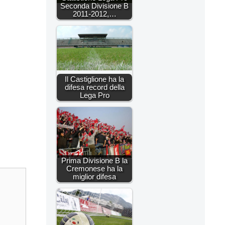
Seconda Divisione B
2011-2012,…
Il Castiglione ha la
difesa record della
Lega Pro
Prima Divisione B la
Cremonese ha la
miglior difesa