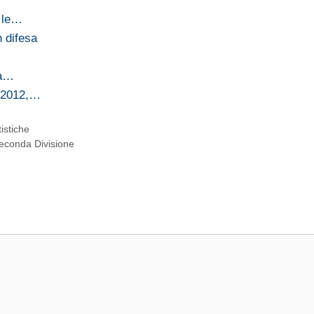
o le…
 difesa
ia…
1-2012,…
tistiche
Seconda Divisione