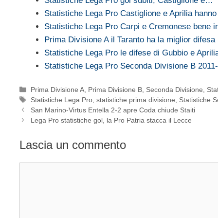
Statistiche Lega Pro gol subiti, Castiglione e…
Statistiche Lega Pro Castiglione e Aprilia hann
Statistiche Lega Pro Carpi e Cremonese bene in
Prima Divisione A il Taranto ha la miglior difesa
Statistiche Lega Pro le difese di Gubbio e April
Statistiche Lega Pro Seconda Divisione B 201
Categorie
Prima Divisione A
,
Prima Divisione B
,
Seconda Divisione
,
Sta
Tag
Statistiche Lega Pro
,
statistiche prima divisione
,
Statistiche 
San Marino-Virtus Entella 2-2 apre Coda chiude Staiti
Lega Pro statistiche gol, la Pro Patria stacca il Lecce
Lascia un commento
Commento