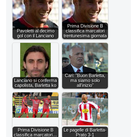
Prima Divisione B
Pavoletti al decimo
classifica marcatori
gol con il Lanciano
trentunesima giornata
Cari: "Buon Barletta,
Lanciano si conferma
ma siamo solo
capolista, Barletta ko
all'inizio"
Prima Divisione B
Le pagelle di Barletta-
classifica marcatori…
Prato 3-1