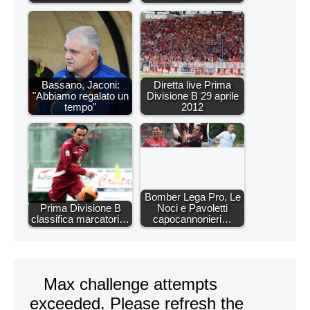
Bassano, Jaconi:
Diretta live Prima
"Abbiamo regalato un
Divisione B 29 aprile
tempo"
2012
Bomber Lega Pro, Le
Prima Divisione B
Noci e Pavoletti
classifica marcatori…
capocannonieri…