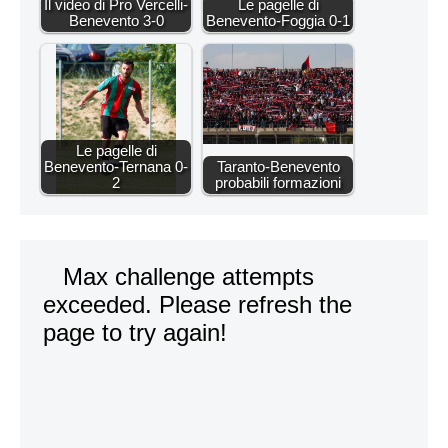
Il video di Pro Vercelli-
Le pagelle di
Benevento 3-0
Benevento-Foggia 0-1
Le pagelle di
Benevento-Ternana 0-
Taranto-Benevento
2
probabili formazioni