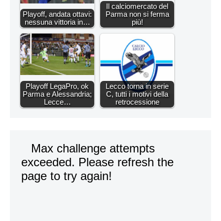
Il calciomercato del
Playoff, andata ottavi:
Parma non si ferma
nessuna vittoria in…
più!
Playoff LegaPro, ok
Lecco torna in serie
Parma e Alessandria;
C, tutti i motivi della
Lecce…
retrocessione