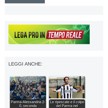
LEGGI ANCHE:
Parma-Alessandria 2-
Le ripescate e il colpo
0, seconda
del Parma nel