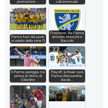
promozione…
calciomercato
Frosinone, dal Parma
Parma fuori dal poule
arrivano Manzoni e
scudetto della serie D
Baccolo
Il Parma pareggia ma
Playoff, la finale sarà
pensa al ritorno di
Parma-Alessandria;
Gilardino
ducali…