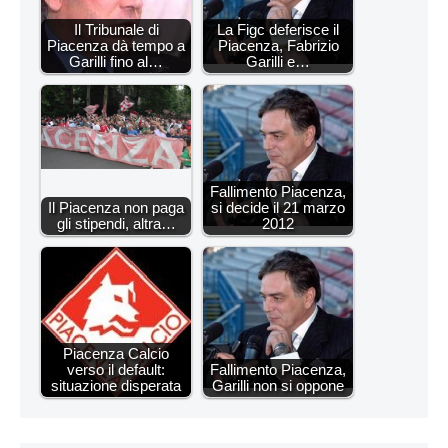
Il Tribunale di
La Figc deferisce il
Piacenza dà tempo a
Piacenza, Fabrizio
Garilli fino al…
Garilli e…
Fallimento Piacenza,
Il Piacenza non paga
si decide il 21 marzo
gli stipendi, altra…
2012
Piacenza Calcio
verso il default:
Fallimento Piacenza,
situazione disperata
Garilli non si oppone