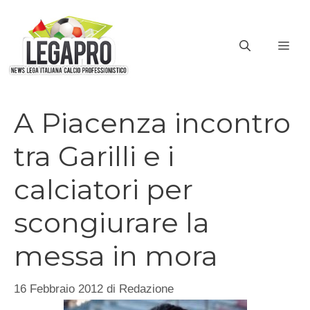
Vai
al
ME
contenuto
A Piacenza incontro
tra Garilli e i
calciatori per
scongiurare la
messa in mora
16 Febbraio 2012
di
Redazione