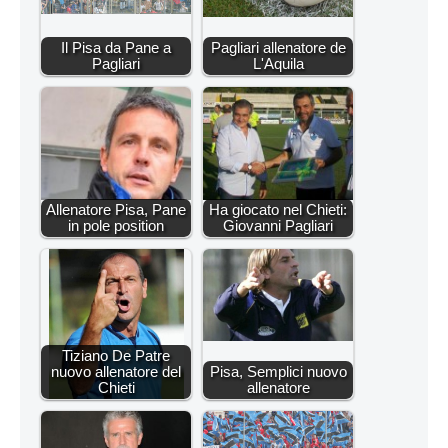
Il Pisa da Pane a
Pagliari allenatore de
Pagliari
L'Aquila
Allenatore Pisa, Pane
Ha giocato nel Chieti:
in pole position
Giovanni Pagliari
Tiziano De Patre
nuovo allenatore del
Pisa, Semplici nuovo
Chieti
allenatore