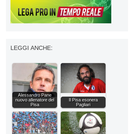
LEGGI ANCHE:
Alessandro Pane
nuovo allenatore del
Il Pisa esonera
Pisa
Pagliari