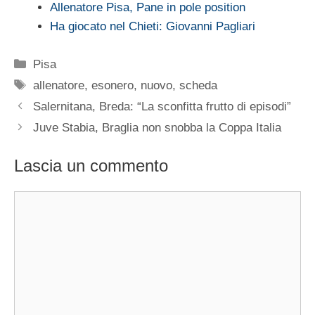
Allenatore Pisa, Pane in pole position
Ha giocato nel Chieti: Giovanni Pagliari
Categorie
Pisa
Tag
allenatore
,
esonero
,
nuovo
,
scheda
Salernitana, Breda: “La sconfitta frutto di episodi”
Juve Stabia, Braglia non snobba la Coppa Italia
Lascia un commento
Commento