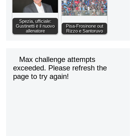
Spezia, ufficiale:
Gustinetti è il nuovo
Pisa-Frosinone out
allenatore
Rizzo e Santoruvo