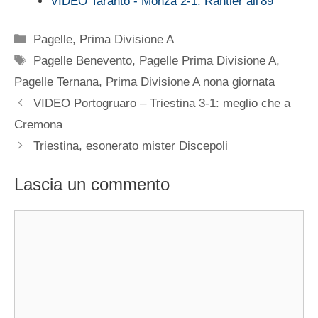
VIDEO Taranto - Monza 2-1: Rantier all'89
Categorie
Pagelle
,
Prima Divisione A
Tag
Pagelle Benevento
,
Pagelle Prima Divisione A
,
Pagelle Ternana
,
Prima Divisione A nona giornata
VIDEO Portogruaro – Triestina 3-1: meglio che a
Cremona
Triestina, esonerato mister Discepoli
Lascia un commento
Commento