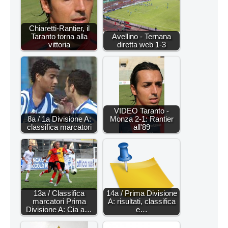
Chiaretti-Rantier, il
Taranto torna alla
Avellino - Ternana
vittoria
diretta web 1-3
VIDEO Taranto -
8a / 1a Divisione A:
Monza 2-1: Rantier
classifica marcatori
all'89
13a / Classifica
14a / Prima Divisione
marcatori Prima
A: risultati, classifica
Divisione A: Cia a…
e…