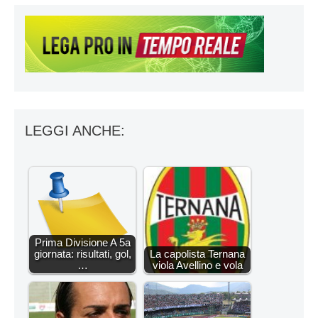
LEGGI ANCHE:
Prima Divisione A 5a
giornata: risultati, gol,
La capolista Ternana
…
viola Avellino e vola