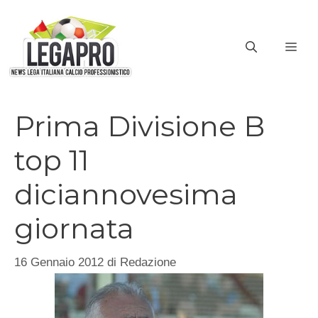
Vai
al
ME
contenuto
Prima Divisione B
top 11
diciannovesima
giornata
16 Gennaio 2012
di
Redazione