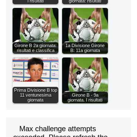
i risultati
giornata: risultati
Girone B 2a giornata:
1a Divisione Girone
risultati e classifica
B: 11a giornata
Prima Divisione B top
11 ventunesima
Girone B - 9a
giornata
giornata. I risultati