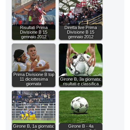
Risultati Prima
Diretta live Prima
Divisione B 15
Divisione B 15
gennaio 2012
gennaio 2012
Prima Divisione B top
11 diciottesima
Girone B, 3a giornata:
giornata
risultati e classifica
Girone B, 1a giornata:
Girone B - 4a