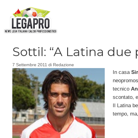
Vai
al
contenuto
Sottil: “A Latina due 
7 Settembre 2011
di
Redazione
In casa
Si
neopromo
tecnico
An
scontato, e
Il Latina b
tempo, ma,