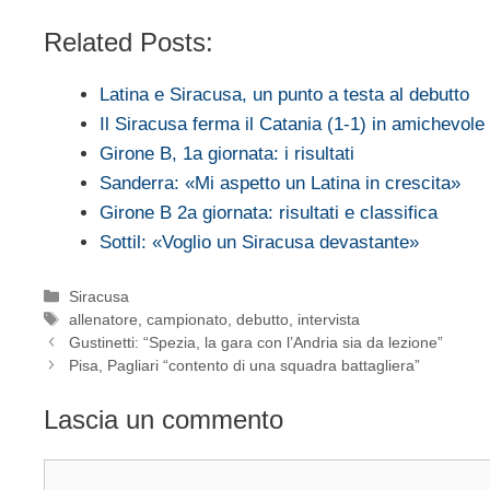
Related Posts:
Latina e Siracusa, un punto a testa al debutto
Il Siracusa ferma il Catania (1-1) in amichevole
Girone B, 1a giornata: i risultati
Sanderra: «Mi aspetto un Latina in crescita»
Girone B 2a giornata: risultati e classifica
Sottil: «Voglio un Siracusa devastante»
Categorie
Siracusa
Tag
allenatore
,
campionato
,
debutto
,
intervista
Gustinetti: “Spezia, la gara con l’Andria sia da lezione”
Pisa, Pagliari “contento di una squadra battagliera”
Lascia un commento
Commento