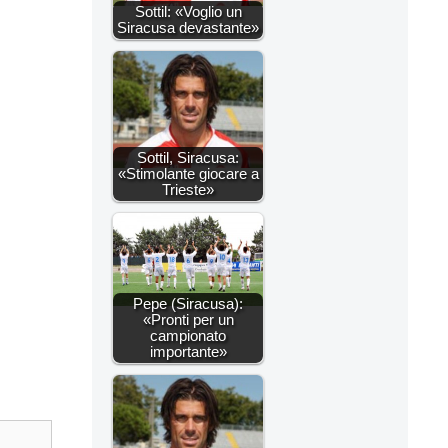
Sottil: «Voglio un
Siracusa devastante»
Sottil, Siracusa:
«Stimolante giocare a
Trieste»
Pepe (Siracusa):
«Pronti per un
campionato
importante»