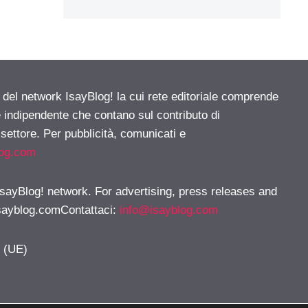
e del network IsayBlog! la cui rete editoriale comprende
e indipendente che contano sul contributo di
 settore. Per pubblicità, comunicati e
log.com
 IsayBlog! network. For advertising, press releases and
sayblog.comContattaci
:
info@isayblog.com
y (UE)