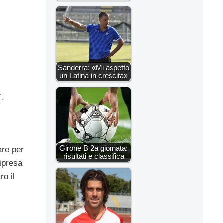
Sanderra: «Mi aspetto
un Latina in crescita»
”.
Girone B 2a giornata:
are per
risultati e classifica
ripresa
ro il