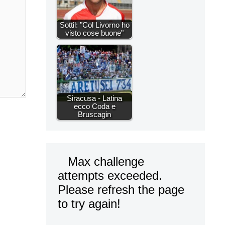
Sottil: "Col Livorno ho
visto cose buone"
Siracusa - Latina
ecco Coda e
Bruscagin