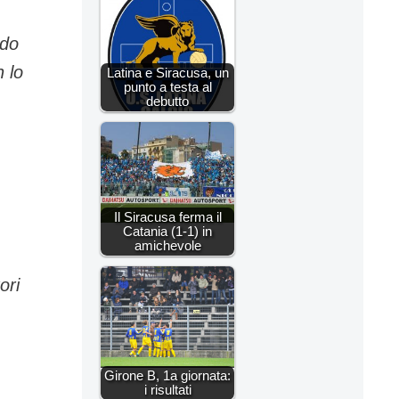
ndo
 lo
Latina e Siracusa, un
punto a testa al
debutto
Il Siracusa ferma il
Catania (1-1) in
amichevole
ori
Girone B, 1a giornata:
i risultati