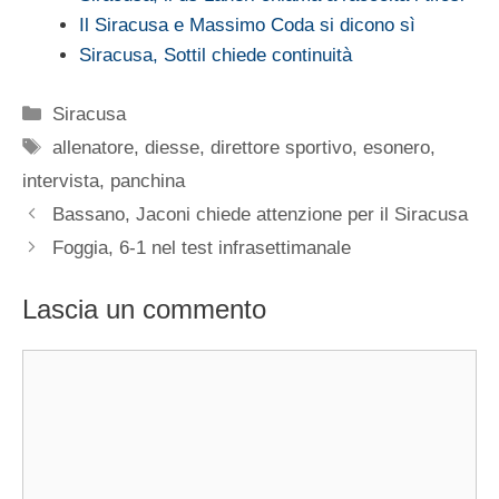
Il Siracusa e Massimo Coda si dicono sì
Siracusa, Sottil chiede continuità
Categorie
Siracusa
Tag
allenatore
,
diesse
,
direttore sportivo
,
esonero
,
intervista
,
panchina
Bassano, Jaconi chiede attenzione per il Siracusa
Foggia, 6-1 nel test infrasettimanale
Lascia un commento
Commento