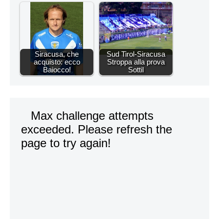
Siracusa, che
Sud Tirol-Siracusa
acquisto: ecco
Stroppa alla prova
Baiocco!
Sottil