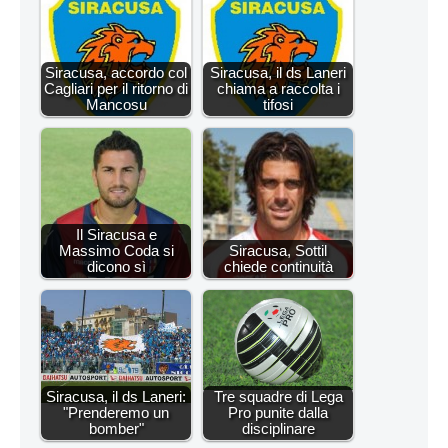
Siracusa, accordo col
Siracusa, il ds Laneri
Cagliari per il ritorno di
chiama a raccolta i
Mancosu
tifosi
Il Siracusa e
Massimo Coda si
Siracusa, Sottil
dicono sì
chiede continuità
Siracusa, il ds Laneri:
Tre squadre di Lega
"Prenderemo un
Pro punite dalla
bomber"
disciplinare