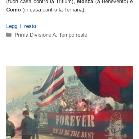
(fuori casa contro la Tritium),
Monza
(a Benevento) e
Como
(in casa contro la Ternana).
Leggi il resto
Categorie
Prima Divisione A
,
Tempo reale