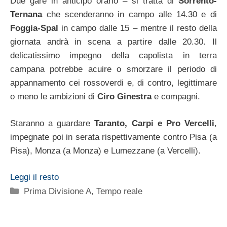
Due gare in anticipo orario – si tratta di
Sorrento-
Ternana
che scenderanno in campo alle 14.30 e di
Foggia-Spal
in campo dalle 15 – mentre il resto della
giornata andrà in scena a partire dalle 20.30. Il
delicatissimo impegno della capolista in terra
campana potrebbe acuire o smorzare il periodo di
appannamento cei rossoverdi e, di contro, legittimare
o meno le ambizioni di
Ciro Ginestra
e compagni.
Staranno a guardare
Taranto, Carpi e Pro Vercelli
,
impegnate poi in serata rispettivamente contro Pisa (a
Pisa), Monza (a Monza) e Lumezzane (a Vercelli).
Leggi il resto
Categorie
Prima Divisione A
,
Tempo reale