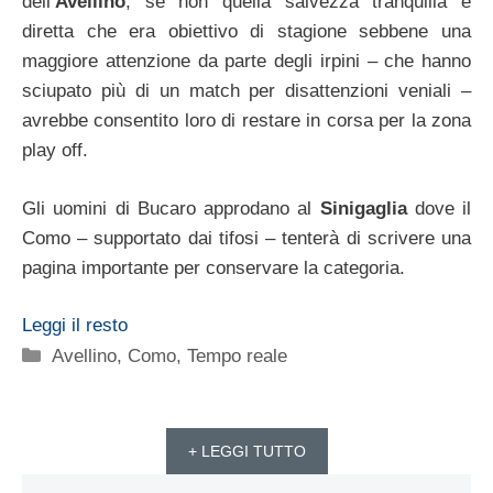
dell’
Avellino
, se non quella salvezza tranquilla e
diretta che era obiettivo di stagione sebbene una
maggiore attenzione da parte degli irpini – che hanno
sciupato più di un match per disattenzioni veniali –
avrebbe consentito loro di restare in corsa per la zona
play off.
Gli uomini di Bucaro approdano al
Sinigaglia
dove il
Como – supportato dai tifosi – tenterà di scrivere una
pagina importante per conservare la categoria.
Leggi il resto
Categorie
Avellino
,
Como
,
Tempo reale
+ LEGGI TUTTO