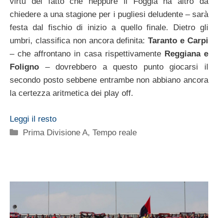
virtù del fatto che neppure il Foggia ha altro da
chiedere a una stagione per i pugliesi deludente – sarà
festa dal fischio di inizio a quello finale. Dietro gli
umbri, classifica non ancora definita:
Taranto e Carpi
– che affrontano in casa rispettivamente
Reggiana e
Foligno
– dovrebbero a questo punto giocarsi il
secondo posto sebbene entrambe non abbiano ancora
la certezza aritmetica dei play off.
Leggi il resto
Categorie
Prima Divisione A
,
Tempo reale