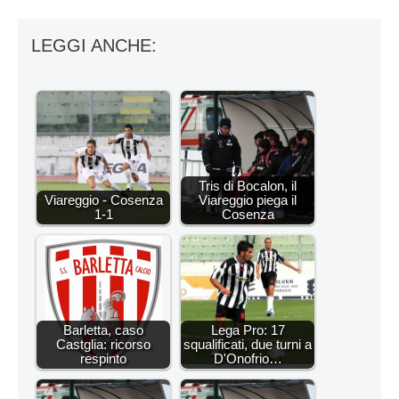
LEGGI ANCHE:
Tris di Bocalon, il
Viareggio - Cosenza
Viareggio piega il
1-1
Cosenza
Barletta, caso
Lega Pro: 17
Castglia: ricorso
squalificati, due turni a
respinto
D'Onofrio…