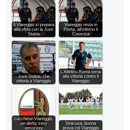
Il Viareggio si prepara
Viareggio resta in
alla sfida con la Juve
Prima, all'inferno il
Stabia
Cosenza
L'Atletico Roma torna
Juve Stabia, che
alla vittoria contro il
vittoria a Viareggio
Viareggio
Lucchese-Viareggio,
un derby zero
Siracusa, buona
emozioni
prova col Viareggio