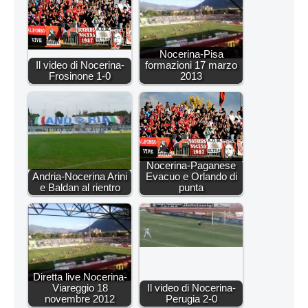
Nocerina-Pisa
Il video di Nocerina-
formazioni 17 marzo
Frosinone 1-0
2013
Nocerina-Paganese
Andria-Nocerina Arini
Evacuo e Orlando di
e Baldan al rientro
punta
Diretta live Nocerina-
Viareggio 18
Il video di Nocerina-
novembre 2012
Perugia 2-0