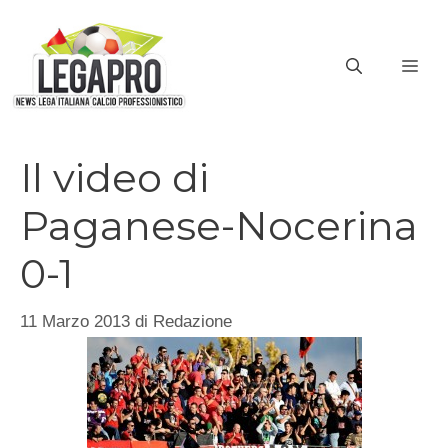
Vai
al
ME
contenuto
Il video di
Paganese-Nocerina
0-1
11 Marzo 2013
di
Redazione