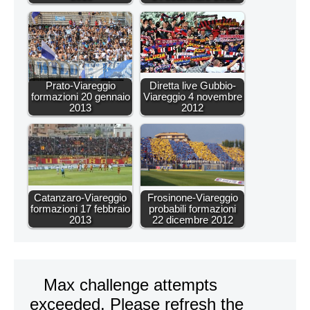
Prato-Viareggio
Diretta live Gubbio-
formazioni 20 gennaio
Viareggio 4 novembre
2013
2012
Catanzaro-Viareggio
Frosinone-Viareggio
formazioni 17 febbraio
probabili formazioni
2013
22 dicembre 2012