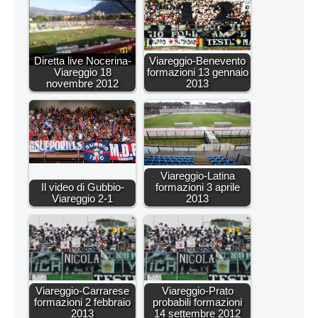
Diretta live Nocerina-
Viareggio-Benevento
Viareggio 18
formazioni 13 gennaio
novembre 2012
2013
Viareggio-Latina
Il video di Gubbio-
formazioni 3 aprile
Viareggio 2-1
2013
Viareggio-Carrarese
Viareggio-Prato
formazioni 2 febbraio
probabili formazioni
2013
14 settembre 2012