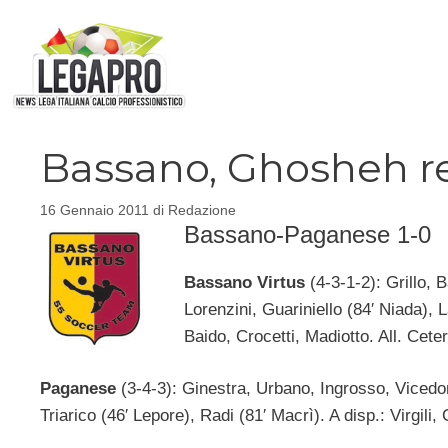
Vai
al
contenuto
Bassano, Ghosheh reg
16 Gennaio 2011
di
Redazione
Bassano-Paganese 1-0
Bassano Virtus
(4-3-1-2): Grillo,
Lorenzini, Guariniello (84′ Niada), 
Baido, Crocetti, Madiotto. All. Cete
Paganese
(3-4-3): Ginestra, Urbano, Ingrosso, Vicedom
Triarico (46′ Lepore), Radi (81′ Macrì). A disp.: Virgil