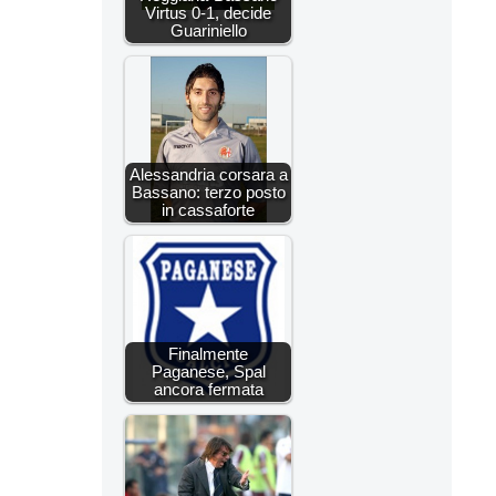
Virtus 0-1, decide
Guariniello
Alessandria corsara a
Bassano: terzo posto
in cassaforte
Finalmente
Paganese, Spal
ancora fermata