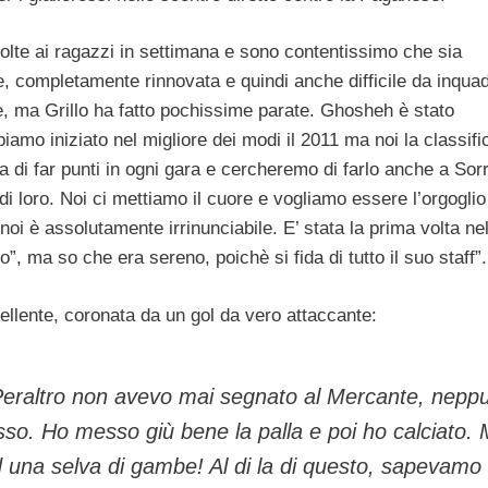
 volte ai ragazzi in settimana e sono contentissimo che sia
, completamente rinnovata e quindi anche difficile da inquad
de, ma Grillo ha fatto pochissime parate. Ghosheh è stato
biamo iniziato nel migliore dei modi il 2011 ma noi la classif
 di far punti in ogni gara e cercheremo di farlo anche a Sor
i loro. Noi ci mettiamo il cuore e vogliamo essere l’orgoglio
r noi è assolutamente irrinunciabile. E’ stata la prima volta ne
o”, ma so che era sereno, poichè si fida di tutto il suo staff”.
cellente, coronata da un gol da vero attaccante:
 Peraltro non avevo mai segnato al Mercante, nepp
sso. Ho messo giù bene la palla e poi ho calciato. 
una selva di gambe! Al di la di questo, sapevamo