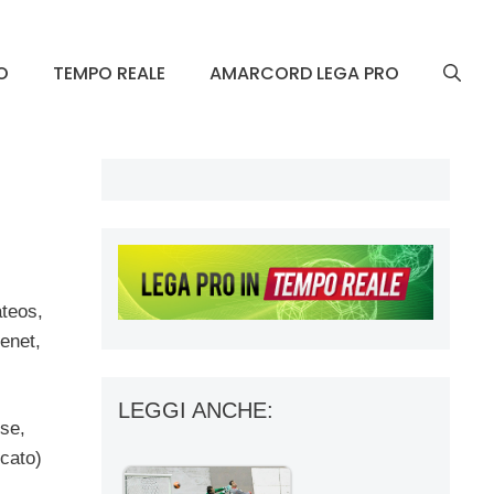
O
TEMPO REALE
AMARCORD LEGA PRO
ateos,
venet,
LEGGI ANCHE:
ese,
icato)