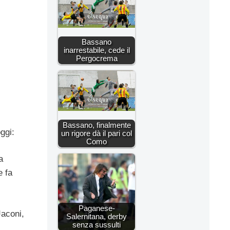
Bassano
inarrestabile, cede il
Pergocrema
Bassano, finalmente
ggi:
un rigore dà il pari col
Como
a
e fa
Paganese-
Jaconi,
Salernitana, derby
senza sussulti