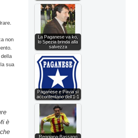
rare.
La Paganese va ko,
ica non
lo Spezia brinda alla
salvezza
rento.
 della
lla sua
Paganese e Pavia si
accontentano dell'1-1
ure
Mi è
 che
Reggiana-Bassano