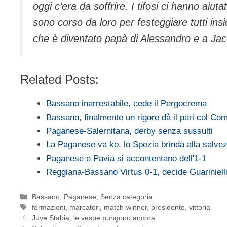
oggi c’era da soffrire. I tifosi ci hanno a
sono corso da loro per festeggiare tutti ins
che è diventato papà di Alessandro e a Jac
Related Posts:
Bassano inarrestabile, cede il Pergocrema
Bassano, finalmente un rigore dà il pari col Co
Paganese-Salernitana, derby senza sussulti
La Paganese va ko, lo Spezia brinda alla salve
Paganese e Pavia si accontentano dell'1-1
Reggiana-Bassano Virtus 0-1, decide Guariniell
Categorie
Bassano
,
Paganese
,
Senza categoria
Tag
formazioni
,
marcatori
,
match-winner
,
presidente
,
vittoria
Juve Stabia, le vespe pungono ancora