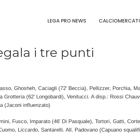
LEGA PRO NEWS
CALCIOMERCAT
ala i tre punti
 Basso, Ghosheh, Caciagli (72′ Beccia), Pellizzer, Porchia, M
La Grotteria (62′ Longobardi), Venitucci. A disp.: Rossi Chau
ra (Jaconi influenzato)
ini, Fusco, Imparato (46′ Di Pasquale), Tortori, Gatti, Cort
i, Cuomo, Liccardo, Santarelli. All. Padovano (Capuano squalif