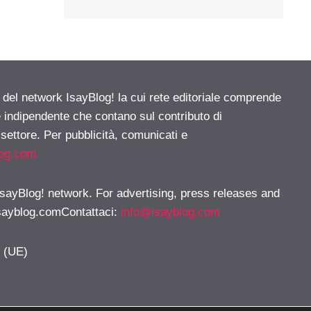
e del network IsayBlog! la cui rete editoriale comprende
e indipendente che contano sul contributo di
 settore. Per pubblicità, comunicati e
log.com
 IsayBlog! network. For advertising, press releases and
sayblog.comContattaci
:
info@isayblog.com
y (UE)