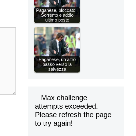
Paganese, bloccato il
Sorrento e addio
ultimo posto
Paganese, un altro
passo verso la
salvezza