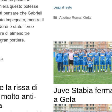
niera questo potesse
Leggi il resto
ti pensare che Gabrieli
Categorie
Atletico Roma
,
Gela
ato impegnato, mentre il
ordi è stato l’eroe
ore di almeno tre
 gran portiere.
la
e la rissa di
Juve Stabia ferm
molto anti-
a Gela
a