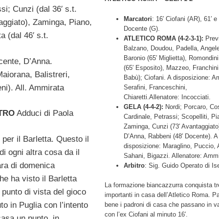
si; Cunzi (dal 36′ s.t.
Marcatori
: 16′ Ciofani (AR), 61′ e
aggiato), Zaminga, Piano,
Docente (G).
ta (dal 46′ s.t.
ATLETICO ROMA (4-2-3-1):
Previ
Balzano, Doudou, Padella, Angelet
Baronio (65′ Miglietta), Romondin
ocente, D’Anna.
(65′ Esposito), Mazzeo, Franchini
aiorana, Balistreri,
Babù); Ciofani. A disposizione: A
ni). All. Ammirata
Serafini, Franceschini,
Chiaretti.Allenatore: Incocciati.
GELA (4-4-2):
Nordi; Porcaro, Co
TRO
Adduci di Paola
Cardinale, Petrassi; Scopelliti, Pi
Zaminga, Cunzi (73′ Avantaggiato
D’Anna, Rabbeni (48′ Docente). A
 per il Barletta. Questo il
disposizione: Maraglino, Puccio, A
di ogni altra cosa da il
Sahani, Bigazzi. Allenatore: Ammi
ara di domenica
Arbitro
: Sig. Guido Operato di Ise
e ha visto il Barletta
La formazione biancazzurra conquista tr
punto di vista del gioco
importanti in casa dell’Atletico Roma. P
o in Puglia con l’intento
bene i padroni di casa che passano in v
con l’ex Ciofani al minuto 16′.
casa un punto, in