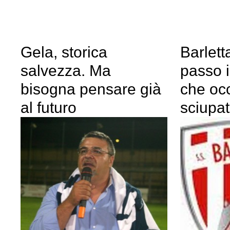
Gela, storica
Barlett
salvezza. Ma
passo 
bisogna pensare già
che oc
al futuro
sciupa