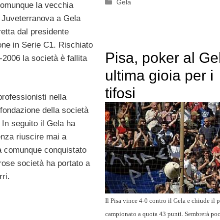
Categorie
Gela
comunque la vecchia
a Juveterranova a Gela
retta dal presidente
e in Serie C1. Rischiato
Pisa, poker al Ge
-2006 la società è fallita
ultima gioia per i
tifosi
rofessionisti nella
fondazione della società
In seguito il Gela ha
enza riuscire mai a
 ha comunque conquistato
rose società ha portato a
ri.
Il Pisa vince 4-0 contro il Gela e chiude il 
campionato a quota 43 punti. Sembrerà po