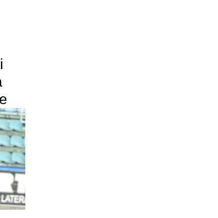
i
a
te