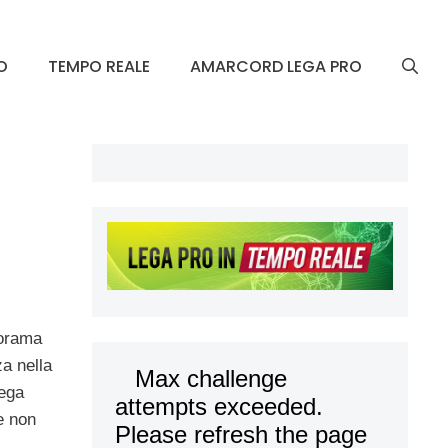
O
TEMPO REALE
AMARCORD LEGA PRO
norama
za nella
Lega
e non