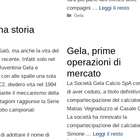
compagini …
Leggi il resto
Categorie
Gela
na storia
Gela, prime
alò, ma anche la vita del
recente. Infatti solo nel
operazioni di
Juventina Gela e
mercato
con alle spalle una sola
La Società Gela Calcio SpA c
C2, diedero vita nel 1994
di aver ceduto, a titolo definitiv
iante il meccanismo della
compartecipazione del calciato
tagioni raggiunse la Serie
Matias Vegnaduzzo al Casale C
otto campionati
La società ha rinnovato la
compartecipazione del calciato
Simone …
Leggi il resto
di adottare il nome di