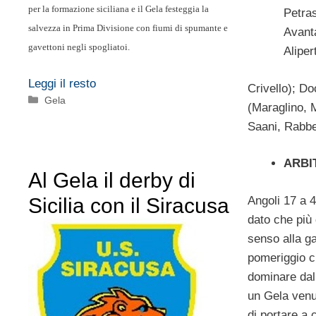
per la formazione siciliana e il Gela festeggia la
Petras
salvezza in Prima Divisione con fiumi di spumante e
Avant
gavettoni negli spogliatoi.
Aliper
Leggi il resto
Crivello); D
Categorie
Gela
(Maraglino, M
Saani, Rabbe
ARBI
Al Gela il derby di
Sicilia con il Siracusa
Angoli 17 a 4
dato che più 
senso alla g
pomeriggio ch
dominare dal 
un Gela venut
di portare a 