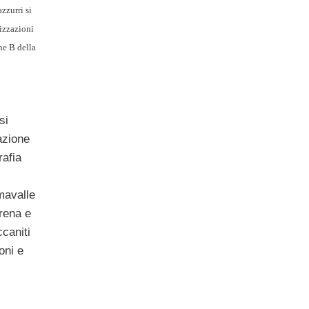
zzurri si
lizzazioni
ne B della
si
azione
rafia
mavalle
Arena e
ccaniti
oni e