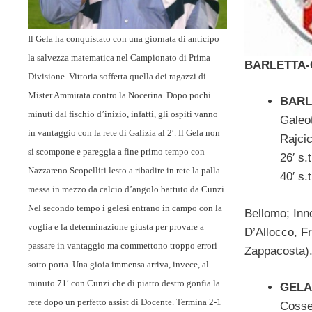
Il Gela ha conquistato con una giornata di anticipo
la salvezza matematica nel Campionato di Prima
BARLETTA-
Divisione. Vittoria sofferta quella dei ragazzi di
Mister Ammirata contro la Nocerina. Dopo pochi
BARLE
minuti dal fischio d’inizio, infatti, gli ospiti vanno
Galeot
in vantaggio con la rete di Galizia al 2′. Il Gela non
Rajcic
si scompone e pareggia a fine primo tempo con
26′ s.
Nazzareno Scopelliti lesto a ribadire in rete la palla
40′ s.
messa in mezzo da calcio d’angolo battuto da Cunzi.
Nel secondo tempo i gelesi entrano in campo con la
Bellomo; Inno
voglia e la determinazione giusta per provare a
D’Allocco, F
passare in vantaggio ma commettono troppo errori
Zappacosta). 
sotto porta. Una gioia immensa arriva, invece, al
minuto 71′ con Cunzi che di piatto destro gonfia la
GELA 
rete dopo un perfetto assist di Docente. Termina 2-1
Cosse