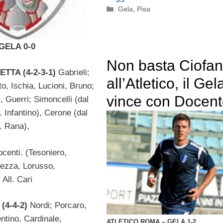
Categorie
Gela
,
Pisa
GELA 0-0
Non basta Ciofan
TTA (4-2-3-1)
Gabrieli;
all’Atletico, il Gel
o, Ischia, Lucioni, Bruno;
vince con Docen
, Guerri; Simoncelli (dal
t. Infantino), Cerone (dal
t. Rana),
centi. (Tesoniero,
rezza, Lorusso,
All. Cari
(4-4-2)
Nordi; Porcaro,
ntino, Cardinale,
ATLETICO ROMA – GELA 1-2