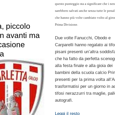
questo punteggio sta a significare che i nera
sarebbero salvati anche senza tutte le pena
che hanno più volte cambiato volto al giro
a, piccolo
Prima Divisione.
in avanti ma
Due volte Fanucchi, Obodo e
casione
Carparelli hanno regalato ai tifo
pisani presenti un’altra soddisf
ta
che ha fatto da perfetta scenog
alla festa finale e alla gioia dei
bambini della scuola calcio Pri
presenti per la prima volta all’
trasformatisi per un giorno in a
tifosi nerazzurri tra maglie, pall
autografi.
Leggi il resto