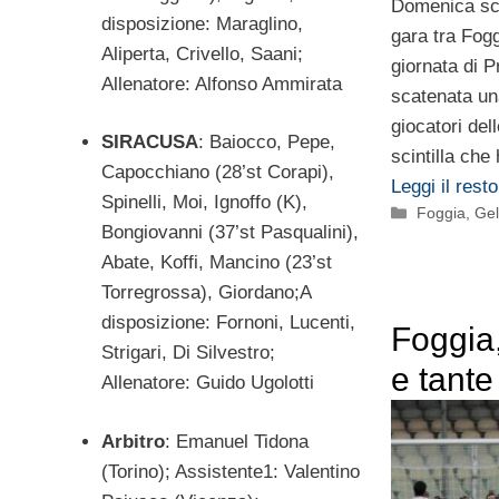
Domenica sco
disposizione: Maraglino,
gara tra Fog
Aliperta, Crivello, Saani;
giornata di P
Allenatore: Alfonso Ammirata
scatenata una
giocatori del
SIRACUSA
: Baiocco, Pepe,
scintilla che
Capocchiano (28’st Corapi),
Leggi il resto
Spinelli, Moi, Ignoffo (K),
Categorie
Foggia
,
Ge
Bongiovanni (37’st Pasqualini),
Abate, Koffi, Mancino (23’st
Torregrossa), Giordano;A
disposizione: Fornoni, Lucenti,
Foggia
Strigari, Di Silvestro;
e tant
Allenatore: Guido Ugolotti
Arbitro
: Emanuel Tidona
(Torino); Assistente1: Valentino