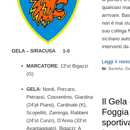
qualsiasi ma
arrivare. Bas
non è mai st
suo collega N
siciliano aut
interventi da
GELA – SIRACUSA 1-0
Leggi il resto
MARCATORE
: 13’st Bigazzi
Categorie
Barletta
,
Ge
(G)
GELA
: Nordi, Porcaro,
Petrassi, Cossentino, Giardina
Il Gela 
(24’pt Piano), Cardinale (K),
Foggia 
Scopelliti, Zaminga, Rabbeni
sportiv
(24’st Cunzi), D’Anna (33’st
Avantaggiato), Bigazzi; A