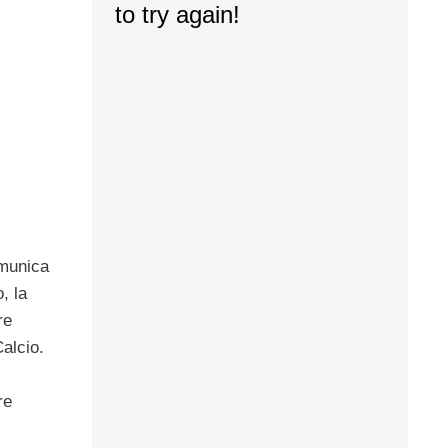
omunica
o, la
re
alcio.
re