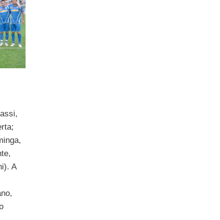
BIA
rassi,
rta;
minga,
te,
i). A
ano,
o