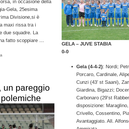
rsa, in occasione della
gia-Gela, 25esima
rima Divisione,si è
 maxi rissa tra i
le due squadre. La
 ha fatto scoppiare …
GELA – JUVE STA
0-0
la
Gela (4-4-2)
: Nordi; Pet
Porcaro, Cardinale, Alipe
Cunzi (43’ st Saani), Za
, un pareggio
Giardina, Bigazzi; Docen
e polemiche
Carbonaro (29’st Rabben
disposizione: Maraglino,
Crivello, Cossentino, Pi
Avantaggiato. All. Alfons
Ammirata.