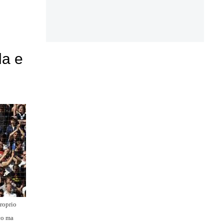
la e
proprio
co ma