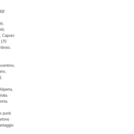
 68′
ti;
ti;
i; Caputo
 (75′
mbrosi,
ssentino,
ano,
);
liperta,
rata.
rnia.
e punti
artono
antaggio