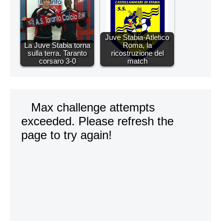
Juve Stabia-Atletico
La Juve Stabia torna
Roma, la
sulla terra. Taranto
ricostruzione del
corsaro 3-0
match