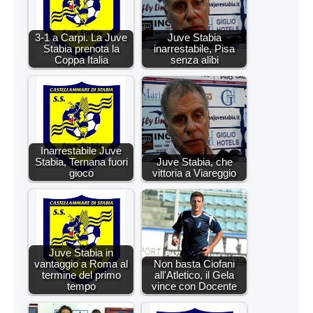
3-1 a Carpi. La Juve
Juve Stabia
Stabia prenota la
inarrestabile, Pisa
Coppa Italia
senza alibi
Inarrestabile Juve
Stabia, Ternana fuori
Juve Stabia, che
gioco
vittoria a Viareggio
Juve Stabia in
vantaggio a Roma al
Non basta Ciofani
termine del primo
all'Atletico, il Gela
tempo
vince con Docente