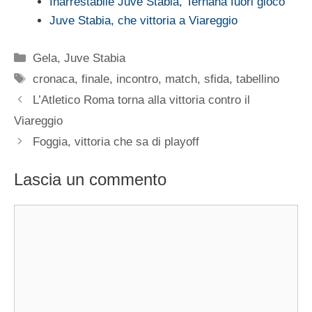
Inarrestabile Juve Stabia, Ternana fuori gioco
Juve Stabia, che vittoria a Viareggio
Categorie
Gela
,
Juve Stabia
Tag
cronaca
,
finale
,
incontro
,
match
,
sfida
,
tabellino
L’Atletico Roma torna alla vittoria contro il
Viareggio
Foggia, vittoria che sa di playoff
Lascia un commento
Commento