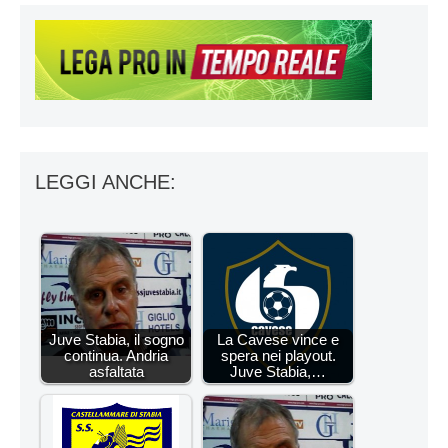
LEGGI ANCHE:
Juve Stabia, il sogno
La Cavese vince e
continua. Andria
spera nei playout.
asfaltata
Juve Stabia,…