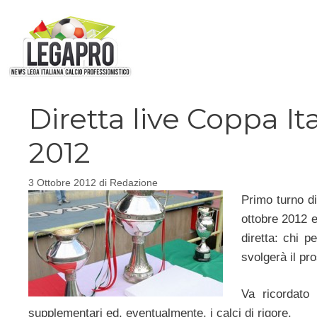
Vai
al
contenuto
Diretta live Coppa It
2012
3 Ottobre 2012
di
Redazione
Primo turno d
ottobre 2012 e
diretta: chi p
svolgerà il pr
Va ricordato 
supplementari ed, eventualmente, i calci di rigore.