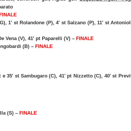
parato
FINALE
′ st Rolandone (P), 4′ st Salzano (P), 11′ st Antoniol
Vena (V), 41′ pt Paparelli (V) –
FINALE
ongobardi (B) –
FINALE
35′ st Sambugaro (C), 41′ pt Nizzetto (C), 40′ st Previt
la (S) –
FINALE