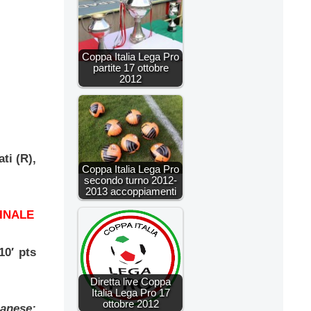
Coppa Italia Lega Pro
partite 17 ottobre
2012
ti (R),
Coppa Italia Lega Pro
secondo turno 2012-
2013 accoppiamenti
INALE
10′ pts
Diretta live Coppa
Italia Lega Pro 17
ottobre 2012
anese: