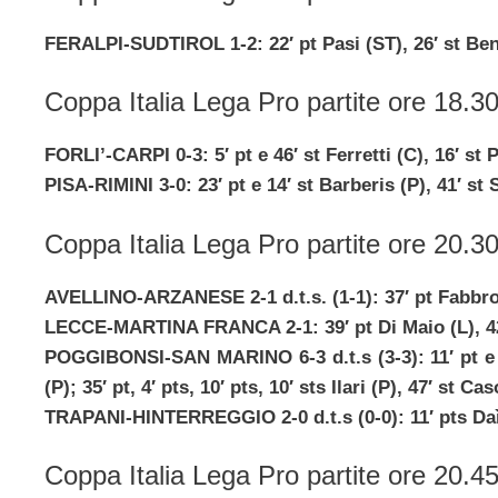
FERALPI-SUDTIROL 1-2: 22′ pt Pasi (ST), 26′ st Bent
Coppa Italia Lega Pro partite ore 18.3
FORLI’-CARPI 0-3: 5′ pt e 46′ st Ferretti (C), 16′ st 
PISA-RIMINI 3-0: 23′ pt e 14′ st Barberis (P), 41′ st
Coppa Italia Lega Pro partite ore 20.3
AVELLINO-ARZANESE 2-1 d.t.s. (1-1): 37′ pt Fabbro e 
LECCE-MARTINA FRANCA 2-1: 39′ pt Di Maio (L), 42′
POGGIBONSI-SAN MARINO 6-3 d.t.s (3-3): 11′ pt e 44
(P); 35′ pt, 4′ pts, 10′ pts, 10′ sts Ilari (P), 47′ st C
TRAPANI-HINTERREGGIO 2-0 d.t.s (0-0): 11′ pts Daì 
Coppa Italia Lega Pro partite ore 20.4