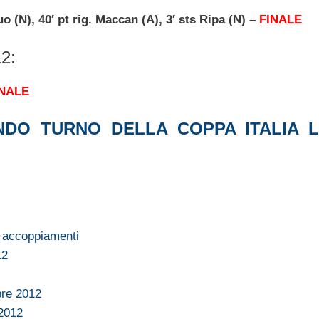
 (N), 40′ pt rig. Maccan (A), 3′ sts Ripa (N) –
FINALE
12:
INALE
NDO TURNO DELLA COPPA ITALIA 
 accoppiamenti
12
bre 2012
 2012