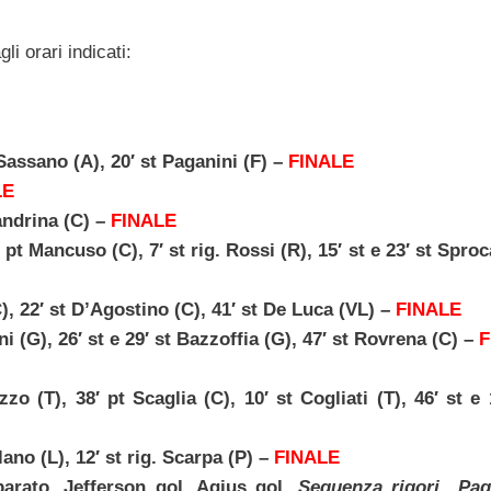
li orari indicati:
assano (A), 20′ st Paganini (F) –
FINALE
LE
ndrina (C) –
FINALE
Mancuso (C), 7′ st rig. Rossi (R), 15′ st e 23′ st Sproca
 22′ st D’Agostino (C), 41′ st De Luca (VL) –
FINALE
 (G), 26′ st e 29′ st Bazzoffia (G), 47′ st Rovrena (C) –
F
o (T), 38′ pt Scaglia (C), 10′ st Cogliati (T), 46′ st e 
ano (L), 12′ st rig. Scarpa (P) –
FINALE
arato, Jefferson gol, Agius gol.
Sequenza rigori Pag