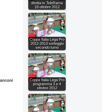
diretta tv TeleRama
18 ottobre 2012
Coppa Italia Lega Pro
2012-2013 sorteggio
secondo turno
Coppa Italia Lega Pro
ianconi
programma 3 e 4
ottobre 2012