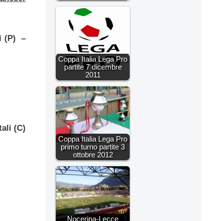
i (P) –
Coppa Italia Lega Pro
partite 7 dicembre
2011
ali (C)
Coppa Italia Lega Pro
primo turno partite 3
ottobre 2012
Nocerina-Lecce