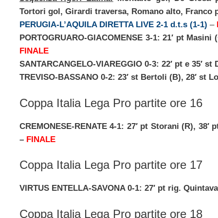
Tortori gol, Girardi traversa, Romano alto, Franco 
PERUGIA-L’AQUILA DIRETTA LIVE 2-1 d.t.s (1-1)
–
PORTOGRUARO-GIACOMENSE 3-1: 21′ pt Masini (G), 1
FINALE
SANTARCANGELO-VIAREGGIO 0-3: 22′ pt e 35′ st De 
TREVISO-BASSANO 0-2: 23′ st Bertoli (B), 28′ st L
Coppa Italia Lega Pro partite ore 16
CREMONESE-RENATE 4-1: 27′ pt Storani (R), 38′ pt e 
–
FINALE
Coppa Italia Lega Pro partite ore 17
VIRTUS ENTELLA-SAVONA 0-1: 27′ pt rig. Quintaval
Coppa Italia Lega Pro partite ore 18