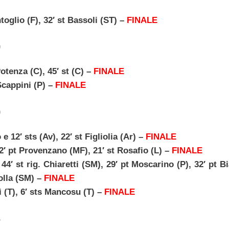
oglio (F), 32′ st Bassoli (ST) –
FINALE
0
Potenza (C), 45′ st (C) –
FINALE
 Scappini (P) –
FINALE
0
12′ sts (Av), 22′ st Figliolia (Ar) –
FINALE
 pt Provenzano (MF), 21′ st Rosafio (L) –
FINALE
′ st rig. Chiaretti (SM), 29′ pt Moscarino (P), 32′ pt B
asolla (SM) –
FINALE
(T), 6′ sts Mancosu (T) –
FINALE
5