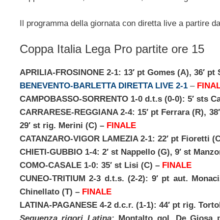
Il programma della giornata con diretta live a partire dag
Coppa Italia Lega Pro partite ore 15
APRILIA-FROSINONE 2-1: 13′ pt Gomes (A), 36′ pt S
BENEVENTO-BARLETTA DIRETTA LIVE 2-1
–
FINA
CAMPOBASSO-SORRENTO 1-0 d.t.s (0-0): 5′ sts Ca
CARRARESE-REGGIANA 2-4: 15′ pt Ferrara (R), 38′ pt 
29′ st rig. Merini (C) –
FINALE
CATANZARO-VIGOR LAMEZIA 2-1: 22′ pt Fioretti (C),
CHIETI-GUBBIO 1-4: 2′ st Nappello (G), 9′ st Manzoni
COMO-CASALE 1-0: 35′ st Lisi (C) –
FINALE
CUNEO-TRITIUM 2-3 d.t.s. (2-2): 9′ pt aut. Monacizz
Chinellato (T) –
FINALE
LATINA-PAGANESE 4-2 d.c.r. (1-1): 44′ pt rig. Tortol
Sequenza rigori Latina:
Montalto gol, De Giosa p