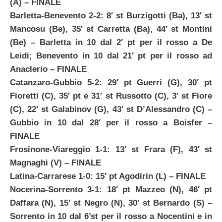
(A)
– FINALE
Barletta-Benevento 2-2: 8′ st Burzigotti (Ba), 13′ st
Mancosu (Be), 35′ st Carretta (Ba), 44′ st Montini
(Be) – Barletta in 10 dal 2′ pt per il rosso a De
Leidi; Benevento in 10 dal 21′ pt per il rosso ad
Anaclerio
– FINALE
Catanzaro-Gubbio 5-2: 29′ pt Guerri (G), 30′ pt
Fioretti (C), 35′ pt e 31′ st Russotto (C),
3′ st Fiore
(C), 22′ st Galabinov (G)
, 43′ st D’Alessandro (C) –
Gubbio in 10 dal 28′ per il rosso a Boisfer
–
FINALE
Frosinone-Viareggio 1-1: 13′ st Frara (F), 43′ st
Magnaghi (V)
– FINALE
Latina-Carrarese 1-0: 15′ pt Agodirin (L)
– FINALE
Nocerina-Sorrento 3-1: 18′ pt Mazzeo (N), 46′ pt
Daffara (N), 15′ st Negro (N), 30′ st Bernardo (S)
–
Sorrento in 10 dal 6’st per il rosso a Nocentini e in