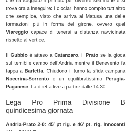
che ha saggiato il primato per diverse settimane e si
trova ora a inseguire: i ciociari hanno compito tutt’altro
che semplice, visto che arriva al Matusa una delle
formazioni più in forma del girone, ovvero quel
Viareggio
capace di tenersi a distanza ravvicinata
rispetto al vertice.
Il
Gubbio
è atteso a
Catanzaro
, il
Prato
se la gioca
sul temibile campo dell’Andria mentre il Benevento fa
tappa a
Barletta
. Chiudono il turno la sfida campana
Nocerina-Sorrento
e un equilibratissimo
Perugia-
Paganese.
La diretta live a partire dalle 14.30.
Lega Pro Prima Divisione B
quindicesima giornata
Andria-Prato 2-0: 45′ pt rig. e 46′ pt. rig. Innocenti