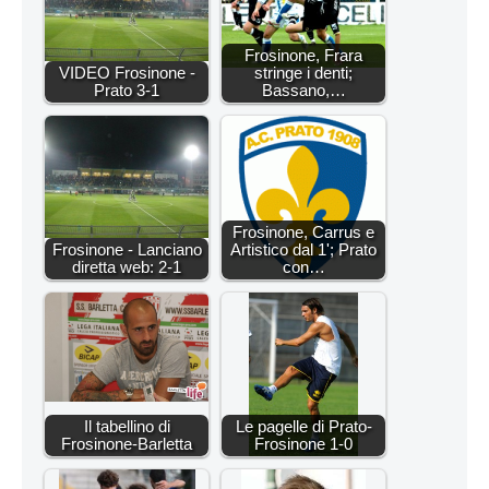
Frosinone, Frara
VIDEO Frosinone -
stringe i denti;
Prato 3-1
Bassano,…
Frosinone, Carrus e
Frosinone - Lanciano
Artistico dal 1'; Prato
diretta web: 2-1
con…
Il tabellino di
Le pagelle di Prato-
Frosinone-Barletta
Frosinone 1-0