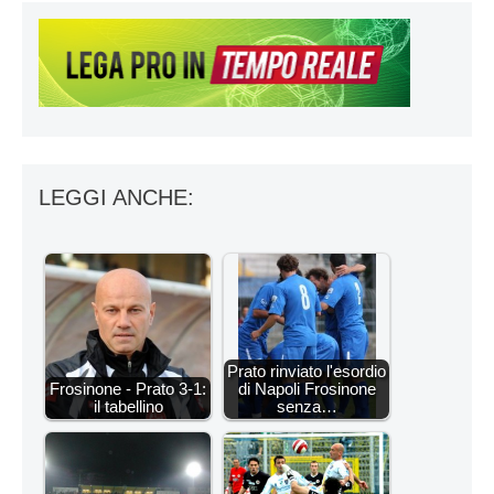
LEGGI ANCHE:
Prato rinviato l'esordio
Frosinone - Prato 3-1:
di Napoli Frosinone
il tabellino
senza…