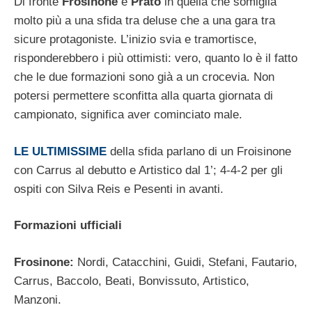
Di fronte
Frosinone
e
Prato
in quella che somiglia
molto più a una sfida tra deluse che a una gara tra
sicure protagoniste. L’inizio svia e tramortisce,
risponderebbero i più ottimisti: vero, quanto lo è il fatto
che le due formazioni sono già a un crocevia. Non
potersi permettere sconfitta alla quarta giornata di
campionato, significa aver cominciato male.
LE ULTIMISSIME
della sfida parlano di un Froisinone
con Carrus al debutto e Artistico dal 1’; 4-4-2 per gli
ospiti con Silva Reis e Pesenti in avanti.
Formazioni ufficiali
Frosinone:
Nordi, Catacchini, Guidi, Stefani, Fautario,
Carrus, Baccolo, Beati, Bonvissuto, Artistico,
Manzoni.