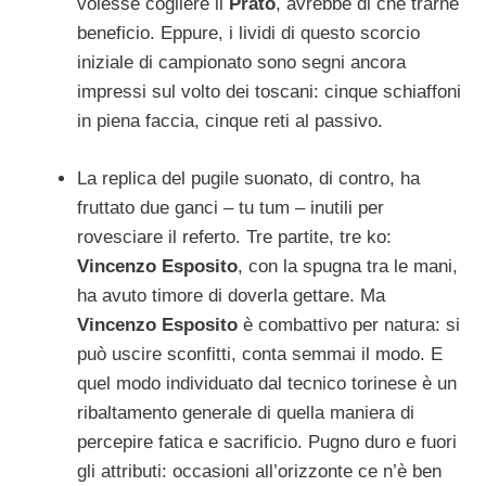
volesse cogliere il
Prato
, avrebbe di che trarne
beneficio. Eppure, i lividi di questo scorcio
iniziale di campionato sono segni ancora
impressi sul volto dei toscani: cinque schiaffoni
in piena faccia, cinque reti al passivo.
La replica del pugile suonato, di contro, ha
fruttato due ganci – tu tum – inutili per
rovesciare il referto. Tre partite, tre ko:
Vincenzo Esposito
, con la spugna tra le mani,
ha avuto timore di doverla gettare. Ma
Vincenzo Esposito
è combattivo per natura: si
può uscire sconfitti, conta semmai il modo. E
quel modo individuato dal tecnico torinese è un
ribaltamento generale di quella maniera di
percepire fatica e sacrificio. Pugno duro e fuori
gli attributi: occasioni all’orizzonte ce n’è ben