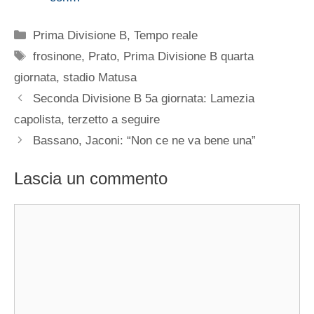
Categorie
Prima Divisione B
,
Tempo reale
Tag
frosinone
,
Prato
,
Prima Divisione B quarta
giornata
,
stadio Matusa
Seconda Divisione B 5a giornata: Lamezia
capolista, terzetto a seguire
Bassano, Jaconi: “Non ce ne va bene una”
Lascia un commento
Commento