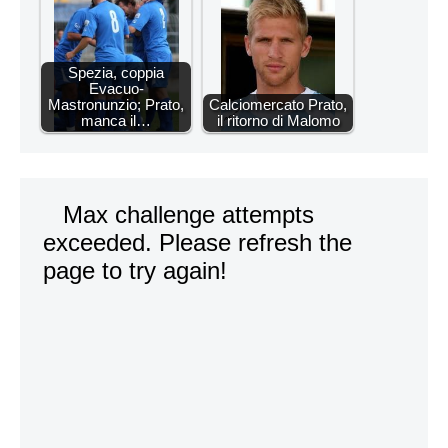
Spezia, coppia
Evacuo-
Mastronunzio; Prato,
Calciomercato Prato,
manca il…
il ritorno di Malomo