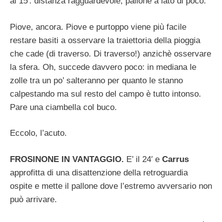
al 15′: distanza ragguardevole, pallone a lato di poco.
Piove, ancora. Piove e purtoppo viene più facile
restare basiti a osservare la traiettoria della pioggia
che cade (di traverso. Di traverso!) anzichè osservare
la sfera. Oh, succede davvero poco: in mediana le
zolle tra un po’ salteranno per quanto le stanno
calpestando ma sul resto del campo è tutto intonso.
Pare una ciambella col buco.
Eccolo, l’acuto.
FROSINONE IN VANTAGGIO.
E’ il 24′ e
Carrus
approfitta di una disattenzione della retroguardia
ospite e mette il pallone dove l’estremo avversario non
può arrivare.