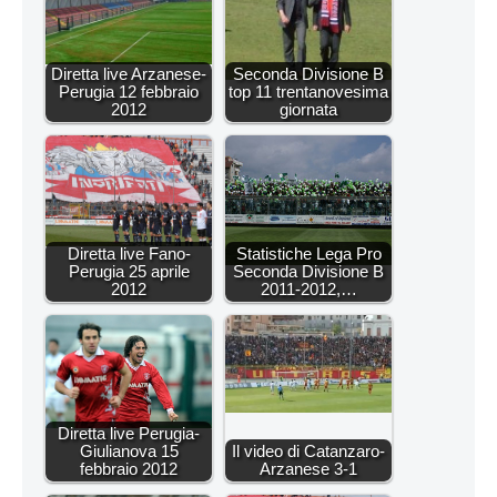
Diretta live Arzanese-
Seconda Divisione B
Perugia 12 febbraio
top 11 trentanovesima
2012
giornata
Diretta live Fano-
Statistiche Lega Pro
Perugia 25 aprile
Seconda Divisione B
2012
2011-2012,…
Diretta live Perugia-
Giulianova 15
Il video di Catanzaro-
febbraio 2012
Arzanese 3-1