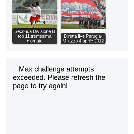
Seconda Divisione B
top 11 trentesima
Diretta live Perugia-
giornata
Milazzo 4 aprile 2012