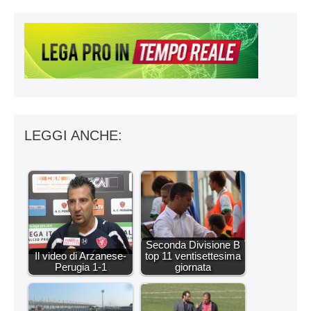
LEGGI ANCHE:
Seconda Divisione B
Il video di Arzanese-
top 11 ventisettesima
Perugia 1-1
giornata