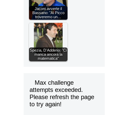
Jaconi avverte il
Bassano: "Al Picco
troveremo un…
Spezia, D'Adderio: "Ci
manca ancora la
matematica"