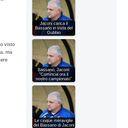
Jaconi carica il
Bassano in vista del
Gubbio
o visto
ia, ma
sere
Bassano, Jaconi:
"Comincia ora il
nostro campionato"
Le cinque meraviglie
del Bassano di Jaconi