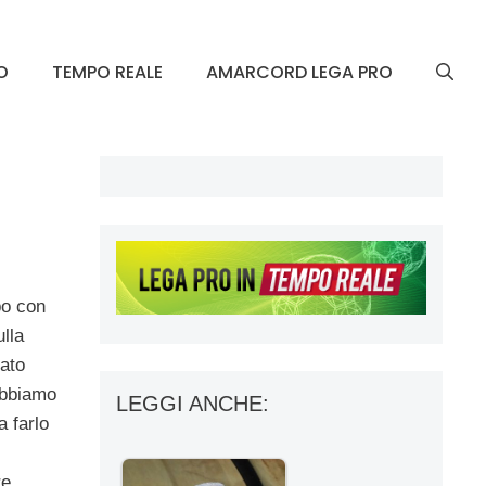
O
TEMPO REALE
AMARCORD LEGA PRO
po con
lla
ato
abbiamo
LEGGI ANCHE:
 farlo
e.