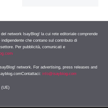
e del network IsayBlog! la cui rete editoriale comprende
e indipendente che contano sul contributo di
 settore. Per pubblicità, comunicati e
log.com
 IsayBlog! network. For advertising, press releases and
sayblog.comContattaci
:
info@isayblog.com
y (UE)