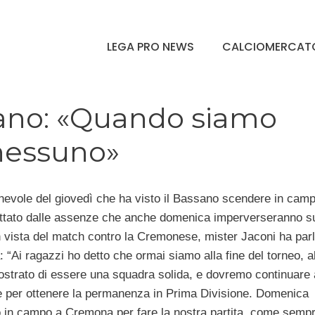
LEGA PRO NEWS
CALCIOMERCAT
ssano: «Quando siamo
 nessuno»
hevole del giovedì che ha visto il Bassano scendere in cam
ettato dalle assenze che anche domenica imperverseranno su
 vista del match contro la Cremonese, mister Jaconi ha parl
: “Ai ragazzi ho detto che ormai siamo alla fine del torneo, 
strato di essere una squadra solida, e dovremo continuare a
ne per ottenere la permanenza in Prima Divisione. Domenica
in campo a Cremona per fare la nostra partita, come sempr