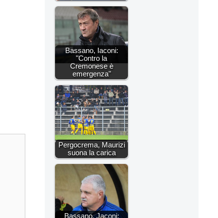
Bassano, Iaconi:
"Contro la
Cremonese è
emergenza"
Pergocrema, Maurizi
suona la carica
Bassano, Jaconi: