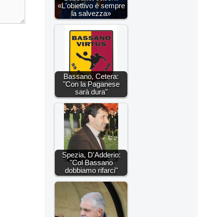
«L'obiettivo è sempre
la salvezza»
Bassano, Cetera:
"Con la Paganese
sarà dura"
Spezia, D'Adderio:
"Col Bassano
dobbiamo rifarci"