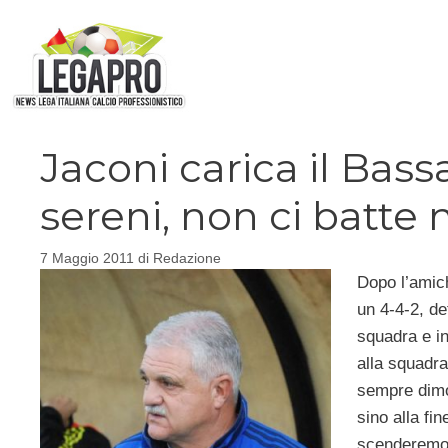
Vai
al
contenuto
Jaconi carica il Ba
sereni, non ci batte
7 Maggio 2011
di
Redazione
Dopo l’amic
un 4-4-2, d
squadra e in
alla squadra
sempre dimo
sino alla fi
scenderemo 