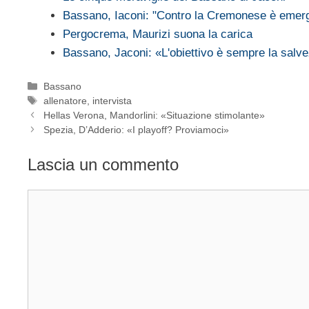
Bassano, Iaconi: "Contro la Cremonese è emer
Pergocrema, Maurizi suona la carica
Bassano, Jaconi: «L'obiettivo è sempre la salv
Categorie
Bassano
Tag
allenatore
,
intervista
Hellas Verona, Mandorlini: «Situazione stimolante»
Spezia, D’Adderio: «I playoff? Proviamoci»
Lascia un commento
Commento