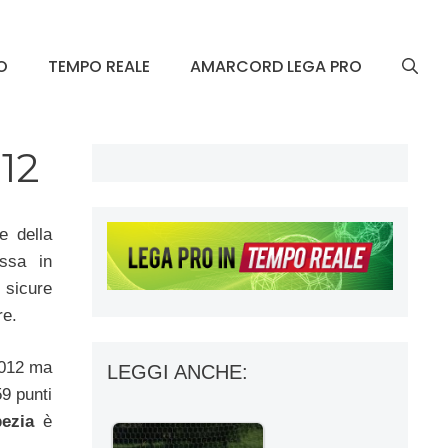
O
TEMPO REALE
AMARCORD LEGA PRO
012
e della
ssa in
 sicure
re.
2012 ma
LEGGI ANCHE:
9 punti
ezia
è