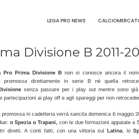
LEGA PRO NEWS
CALCIOMERCAT
ima Divisione B 2011-2
a Pro Prima Divisione B
non si conosce ancora il nom
e promossa direttamente in serie B nè quella retroce
ivisione
senza passare per i play out mentre sono già
e partecipazioni ai play off e agli spareggi per non retrocede
 promossa in cadetteria verrà sancita domenica 6 maggio 
due:
o Spezia o Trapani,
con le due formazioni appaiate a 5
ri diretti. A conti fatti, con una vittoria sul
Latina
, lo
Sp