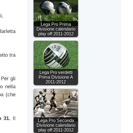
i.
Lega Pro Prima
Divisione calendario
arletta
play off 2011-2012
etto tra
Lega Pro verdetti
Prima Divisione A
Per gli
2011-2012
o nella
pa (che
o 31.
Il
Lega Pro Seconda
Divisione calendario
play off 2011-2012