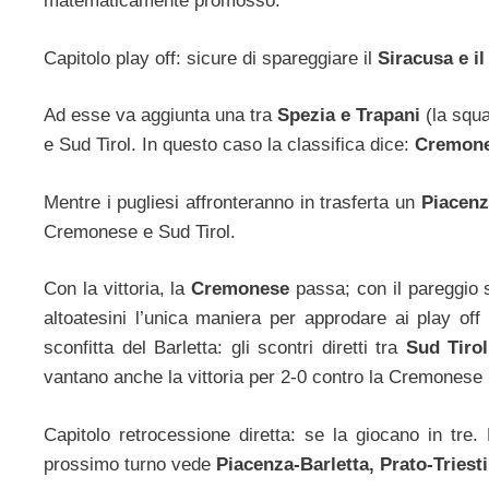
matematicamente promosso.
Capitolo play off: sicure di spareggiare il
Siracusa e i
Ad esse va aggiunta una tra
Spezia e Trapani
(la squa
e Sud Tirol. In questo caso la classifica dice:
Cremones
Mentre i pugliesi affronteranno in trasferta un
Piacenz
Cremonese e Sud Tirol.
Con la vittoria, la
Cremonese
passa; con il pareggio 
altoatesini l’unica maniera per approdare ai play of
sconfitta del Barletta: gli scontri diretti tra
Sud Tirol
vantano anche la vittoria per 2-0 contro la Cremonese 
Capitolo retrocessione diretta: se la giocano in tre.
prossimo turno vede
Piacenza-Barletta, Prato-Tries