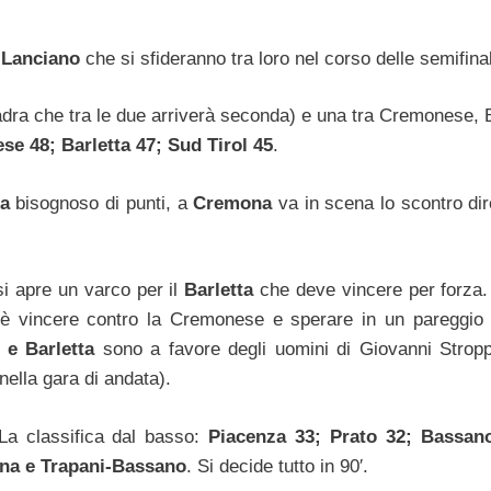
l Lanciano
che si sfideranno tra loro nel corso delle semifinal
dra che tra le due arriverà seconda) e una tra Cremonese, B
e 48; Barletta 47; Sud Tirol 45
.
a
bisognoso di punti, a
Cremona
va in scena lo scontro dir
si apre un varco per il
Barletta
che deve vincere per forza. 
f è vincere contro la Cremonese e sperare in un pareggio 
 e Barletta
sono a favore degli uomini di Giovanni Strop
nella gara di andata).
 La classifica dal basso:
Piacenza 33; Prato 32; Bassan
tina e Trapani-Bassano
. Si decide tutto in 90′.