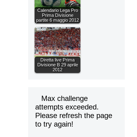
Calendario Lega Pro
Prima Divisione
partite 6 maggio 2012
Diretta live Prima
Divisione B 29 aprile
2012