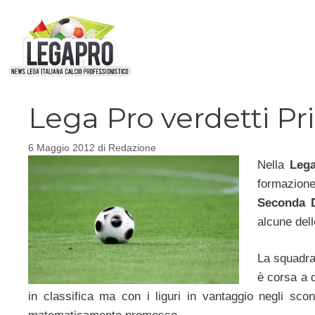
Vai
al
contenuto
Lega Pro verdetti Pr
6 Maggio 2012
di
Redazione
Nella
Leg
formazion
Seconda D
alcune dell
La squadra
è corsa a 
in classifica ma con i liguri in vantaggio negli scont