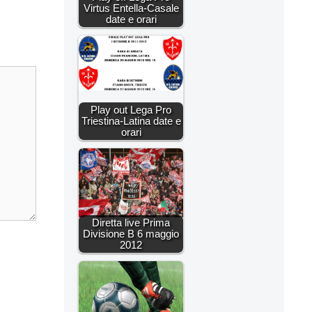
Virtus Entella-Casale
date e orari
Play out Lega Pro
Triestina-Latina date e
orari
Diretta live Prima
Divisione B 6 maggio
2012