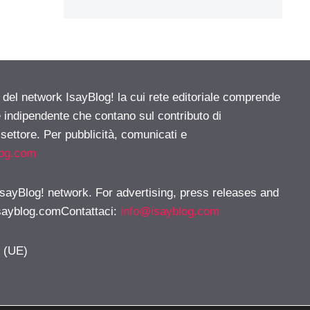
e del network IsayBlog! la cui rete editoriale comprende
e indipendente che contano sul contributo di
 settore. Per pubblicità, comunicati e
log.com
 IsayBlog! network. For advertising, press releases and
sayblog.comContattaci
:
info@isayblog.com
y (UE)