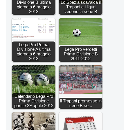
Divisione B ultima
Lo Spezia scavalca il
giornata 6 maggio
Trapani e i liguri
2012
vedono la serie B
Lega Pro Prima
Divisione A ultima
Lega Pro verdetti
giornata 6 maggio
Prima Divisione B
2012
2011-2012
Calendario Lega Pro
Prima Divisione
Il Trapani promosso in
partite 29 aprile 2012
serie B se...