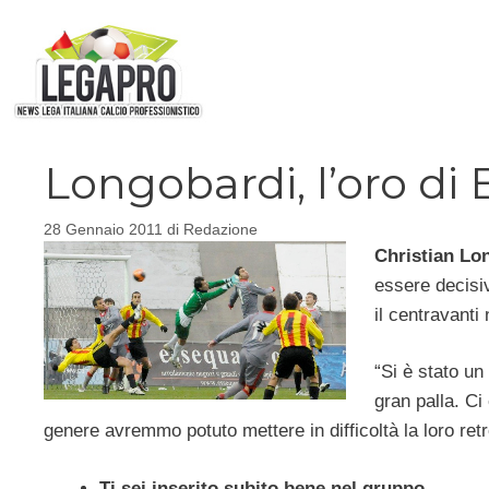
Vai
al
contenuto
Longobardi, l’oro di
28 Gennaio 2011
di
Redazione
Christian Lo
essere decisi
il centravanti
“Si è stato un
gran palla. Ci
genere avremmo potuto mettere in difficoltà la loro ret
Ti sei inserito subito bene nel gruppo…