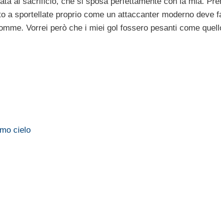
tata al sacrificio, che si sposa perfettamente con la mia. Pr
to a sportellate proprio come un attaccanter moderno deve fa
 somme. Vorrei però che i miei gol fossero pesanti come quell
imo cielo