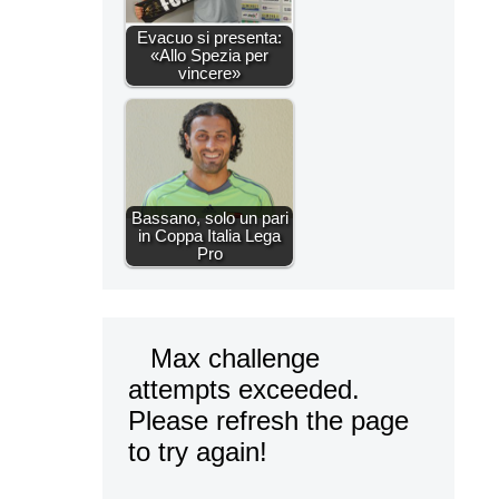
Evacuo si presenta:
«Allo Spezia per
vincere»
Bassano, solo un pari
in Coppa Italia Lega
Pro