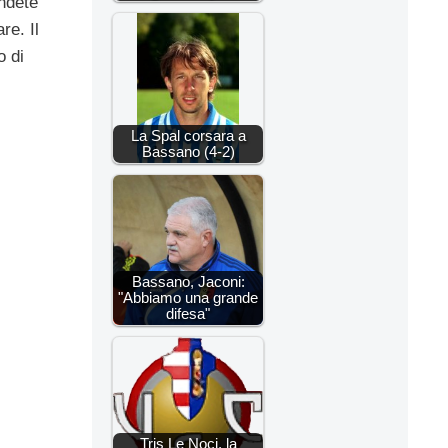
endete
re. Il
o di
La Spal corsara a
Bassano (4-2)
Bassano, Jaconi:
"Abbiamo una grande
difesa"
Tris Le Noci, la