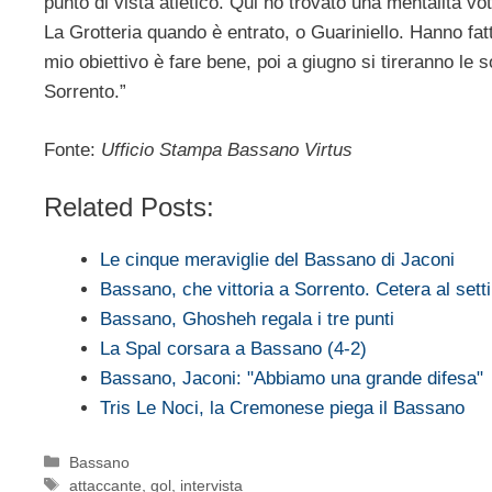
punto di vista atletico. Qui ho trovato una mentalità vo
La Grotteria quando è entrato, o Guariniello. Hanno fat
mio obiettivo è fare bene, poi a giugno si tireranno le
Sorrento.”
Fonte:
Ufficio Stampa Bassano Virtus
Related Posts:
Le cinque meraviglie del Bassano di Jaconi
Bassano, che vittoria a Sorrento. Cetera al sett
Bassano, Ghosheh regala i tre punti
La Spal corsara a Bassano (4-2)
Bassano, Jaconi: "Abbiamo una grande difesa"
Tris Le Noci, la Cremonese piega il Bassano
Categorie
Bassano
Tag
attaccante
,
gol
,
intervista