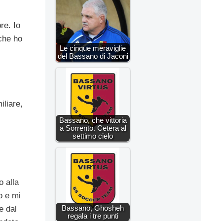
re. Io
che ho
Le cinque meraviglie
del Bassano di Jaconi
iliare,
Bassano, che vittoria
a Sorrento. Cetera al
settimo cielo
o alla
o e mi
Bassano, Ghosheh
e dal
regala i tre punti