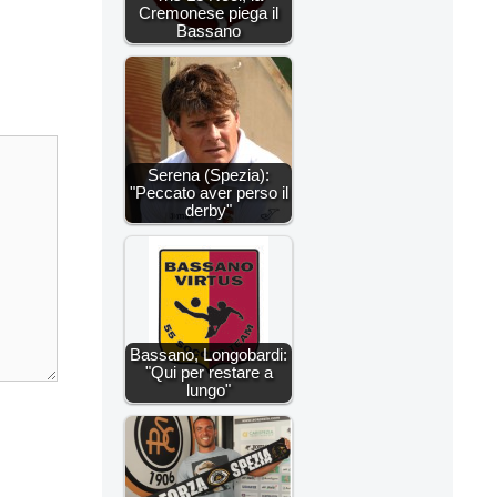
Cremonese piega il
Bassano
Serena (Spezia):
"Peccato aver perso il
derby"
Bassano, Longobardi:
"Qui per restare a
lungo"