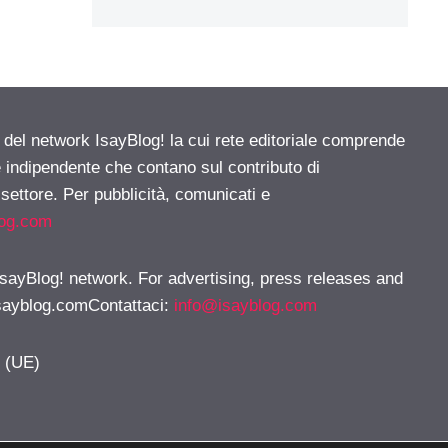
e del network IsayBlog! la cui rete editoriale comprende
e indipendente che contano sul contributo di
 settore. Per pubblicità, comunicati e
log.com
 IsayBlog! network. For advertising, press releases and
sayblog.comContattaci
:
info@isayblog.com
y (UE)