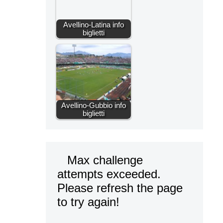
Avellino-Latina info
biglietti
Avellino-Gubbio info
biglietti