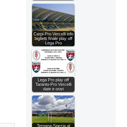
Carpi-Pro Vercelli info
biglietti finale play off
Lega Pro
Lega Pro play off
Taranto-Pro Vercelli
date e orari
Ternana-Spezia al