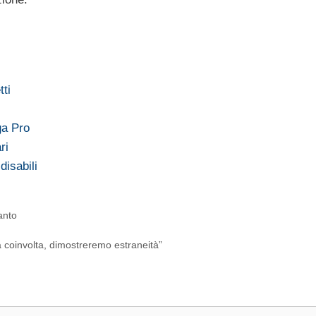
ti
ega Pro
ri
disabili
anto
coinvolta, dimostreremo estraneità”