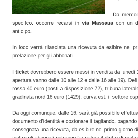
Da mercole
specifco, occorre recarsi in
via Massaua
con un do
anticipo.
In loco verrà rilasciata una ricevuta da esibire nel pr
prelazione per gli abbonati.
I
ticket
dovrebbero essere messi in vendita da lunedì 14 
apertura vanno dalle 10 alle 12 e dalle 16 alle 19). Defin
rossa 40 euro (posti a disposizione 72), tribuna lateral
gradinata nord 16 euro (1429), curva est, il settore ospi
Da oggi comunque, dalle 16, sarà già possibile effettu
documento d’identità e opzionare il tagliando, pagando 
consegnata una ricevuta, da esibire nel primo giorno di
inoltre gli abbonati potranno far valere il diritto di prela