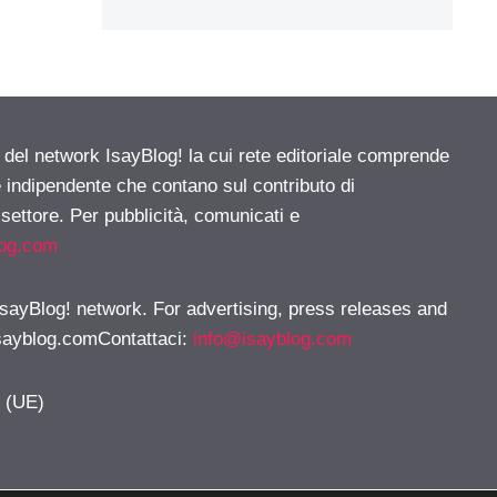
e del network IsayBlog! la cui rete editoriale comprende
e indipendente che contano sul contributo di
 settore. Per pubblicità, comunicati e
log.com
 IsayBlog! network. For advertising, press releases and
sayblog.comContattaci
:
info@isayblog.com
y (UE)