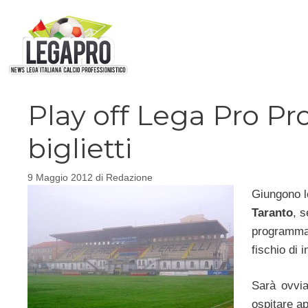
Vai
al
contenuto
Play off Lega Pro Pro
biglietti
9 Maggio 2012
di
Redazione
Giungono le
Taranto
, s
programma
fischio di i
Sarà ovvia
ospitare ap