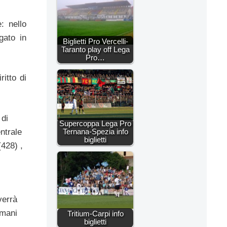
: nello
gato in
Biglietti Pro Vercelli-
Taranto play off Lega
Pro…
ritto di
 di
Supercoppa Lega Pro
entrale
Ternana-Spezia info
biglietti
(428) ,
verrà
omani
Tritium-Carpi info
biglietti