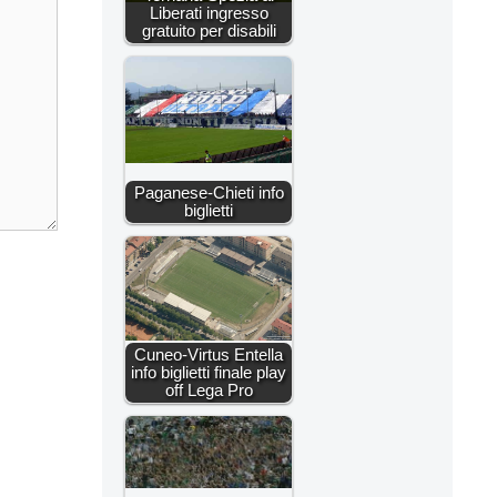
Liberati ingresso
gratuito per disabili
Paganese-Chieti info
biglietti
Cuneo-Virtus Entella
info biglietti finale play
off Lega Pro