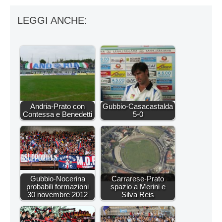
LEGGI ANCHE:
Andria-Prato con
Gubbio-Casacastalda
Contessa e Benedetti
5-0
Gubbio-Nocerina
Carrarese-Prato
probabili formazioni
spazio a Merini e
30 novembre 2012
Silva Reis