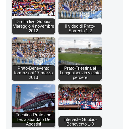
Diretta live Gubbio-
Viareggio 4 novembre
Il video di Prato-
2012
Sorrento 1-2
Prato-Benevento
Prato-Triestina al
formazioni 17 marzo
Lungobisenzio vietato
2013
perdere
Triestina-Prato con
l'ex alabardato De
Interviste Gubbio-
Agostini
Benevento 1-0