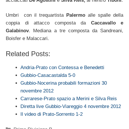
acciaccati
De Agostini
e
Silva Reis,
al rientro
Tiboni
.
Umbri con il trequartista
Palermo
alle spalle della
coppia di attacco composta da
Caccavallo e
Galabinov
. Mediana a tre composta da Sandreani,
Boisfer e Malaccari.
Related Posts:
Andria-Prato con Contessa e Benedetti
Gubbio-Casacastalda 5-0
Gubbio-Nocerina probabili formazioni 30
novembre 2012
Carrarese-Prato spazio a Merini e Silva Reis
Diretta live Gubbio-Viareggio 4 novembre 2012
Il video di Prato-Sorrento 1-2
Categorie