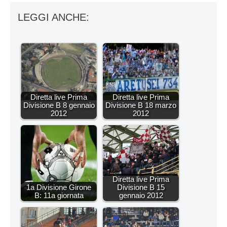
LEGGI ANCHE:
Diretta live Prima
Diretta live Prima
Divisione B 8 gennaio
Divisione B 18 marzo
2012
2012
Diretta live Prima
1a Divisione Girone
Divisione B 15
B: 11a giornata
gennaio 2012