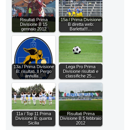
Risultati Prima
15a / Prima Divisione
Divisione B 15
B diretta web:
gennaio 2012
Barletta!!!…
13a / Prima Divisione
Lega Pro Prima
B: risultati. Il Pergo
Divisione risultati e
annulla…
classifiche 25…
11a / Top 11 Prima
Risultati Prima
Divisione B: quanta
Divisione B 5 febbraio
Sicilia
2012