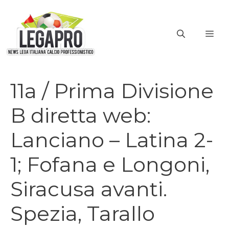
Vai
al
ME
contenuto
11a / Prima Divisione
B diretta web:
Lanciano – Latina 2-
1; Fofana e Longoni,
Siracusa avanti.
Spezia, Tarallo