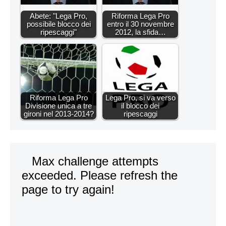
Abete: "Lega Pro,
Riforma Lega Pro
possibile blocco dei
entro il 30 novembre
ripescaggi"
2012, la sfida…
Riforma Lega Pro
Lega Pro, si va verso
Divisione unica a tre
il blocco dei
gironi nel 2013-2014?
ripescaggi