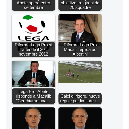
Abete spera entro
obiettivo tre gironi da
settembre
20 squadre
Riforma Lega Pro si
Riforma Lega Pro
attende il 30
Macalli replica ad
novembre 2012
Albertini
Lega Pro, Abete
risponde a Macalli:
Calci di rigore, nuove
"Cerchiamo una…
regole per limitare i…