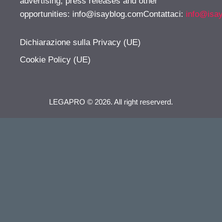
advertising, press releases and other
opportunities:
info@isayblog.comContattaci
:
info@isa
Dichiarazione sulla Privacy (UE)
Cookie Policy (UE)
LEGAPRO © 2026. All right reserverd.