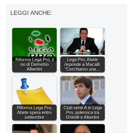
LEGGI ANCHE:
Riforma Lega Pro, il
Lega Pro, Abete
no di Demetrio
risponde a Macalli:
Albertini
"Cerchiamo una…
Riforma Lega Pro,
Club serie A in Lega
Abete spera entro
Pro, polemica tra
settembre
Ghirelli e Albertini