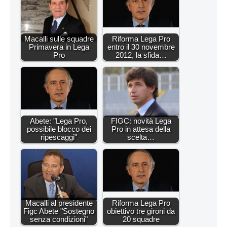
Macalli sulle squadre
Riforma Lega Pro
Primavera in Lega
entro il 30 novembre
Pro
2012, la sfida…
Abete: "Lega Pro,
FIGC: novità Lega
possibile blocco dei
Pro in attesa della
ripescaggi"
scelta…
Macalli al presidente
Riforma Lega Pro
Figc Abete "Sostegno
obiettivo tre gironi da
senza condizioni"
20 squadre