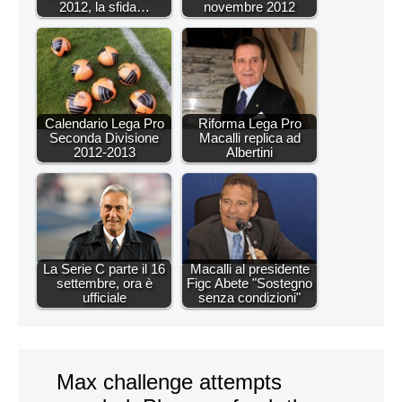
2012, la sfida…
novembre 2012
Calendario Lega Pro
Riforma Lega Pro
Seconda Divisione
Macalli replica ad
2012-2013
Albertini
La Serie C parte il 16
Macalli al presidente
settembre, ora è
Figc Abete "Sostegno
ufficiale
senza condizioni"