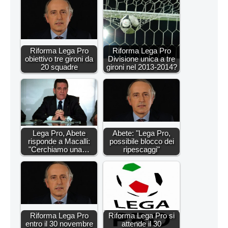
Riforma Lega Pro
Riforma Lega Pro
obiettivo tre gironi da
Divisione unica a tre
20 squadre
gironi nel 2013-2014?
Lega Pro, Abete
Abete: "Lega Pro,
risponde a Macalli:
possibile blocco dei
"Cerchiamo una…
ripescaggi"
Riforma Lega Pro
Riforma Lega Pro si
entro il 30 novembre
attende il 30