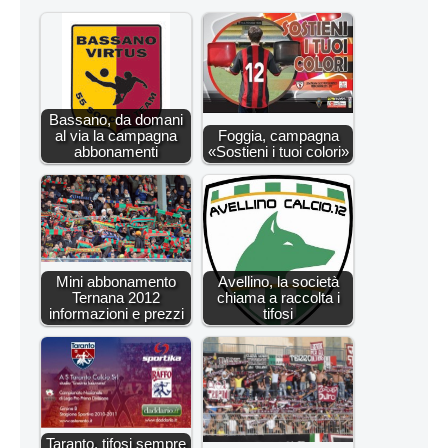
Bassano, da domani
al via la campagna
Foggia, campagna
abbonamenti
«Sostieni i tuoi colori»
Mini abbonamento
Avellino, la società
Ternana 2012
chiama a raccolta i
informazioni e prezzi
tifosi
Taranto, tifosi sempre