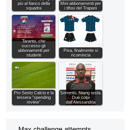
più al fianco della
Mini abbonamenti per
squadra
i tifosi del Trapani
Taranto, che
successo gli
abbonamenti per
Pisa, finalmente si
studenti
ricomincia
Pro Sesto Calcio e la
Sorrento, Niang resta.
tessera "spending
Due colpi
review"
dall'Alessandria