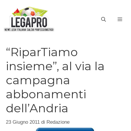
Vai
al
ME
contenuto
“RiparTiamo
insieme”, al via la
campagna
abbonamenti
dell’Andria
23 Giugno 2011
di
Redazione