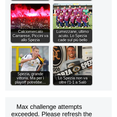
Calciomercato
Lumezzane, ultimo
Carrarese, Piccini va
acuto. Lo Spezia
allo Spezia
cade sul più bello
Spezia, grande
vittoria. Ma per i
Lo Spezia non va
playoff potrebbe…
oltre l'1-1 a Salò