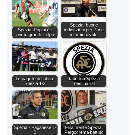
Spezia, buone
Spezia, Papini è il
indicazioni per Pane
primo grande colpo
in amichevole
Le pagelle di Latina-
Tabellino Spezia
Spezia 1-2
Triestina 1-1
Spezia - Paganese 1-
Finalmente Spezia,
0
Pergocrema battuto