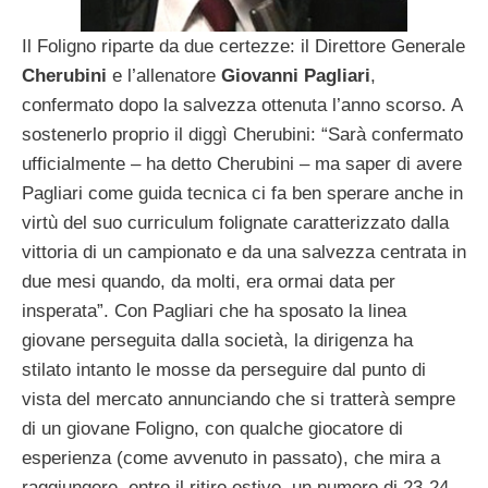
Il Foligno riparte da due certezze: il Direttore Generale
Cherubini
e l’allenatore
Giovanni Pagliari
,
confermato dopo la salvezza ottenuta l’anno scorso. A
sostenerlo proprio il diggì Cherubini: “Sarà confermato
ufficialmente – ha detto Cherubini – ma saper di avere
Pagliari come guida tecnica ci fa ben sperare anche in
virtù del suo curriculum folignate caratterizzato dalla
vittoria di un campionato e da una salvezza centrata in
due mesi quando, da molti, era ormai data per
insperata”. Con Pagliari che ha sposato la linea
giovane perseguita dalla società, la dirigenza ha
stilato intanto le mosse da perseguire dal punto di
vista del mercato annunciando che si tratterà sempre
di un giovane Foligno, con qualche giocatore di
esperienza (come avvenuto in passato), che mira a
raggiungere, entro il ritiro estivo, un numero di 23-24