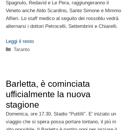
Spagnulo, Redavid e Le Pera, raggiungeranno il
Veneto anche Aldo Scardino, Sante Simone e Mimmo
Alfieri. Lo staff medico al seguito dei rossoblu vedrà
alternarsi i dottori Petrocelli, Settembrini e Chiarelli.
Leggi il resto
Categorie
Taranto
Barletta, è cominciata
ufficialmente la nuova
stagione
Domenica, ore 17.30. Stadio “Puttilli”. E’ iniziato un
viaggio che si spera possa portare lontano, il più in
alto possibile. Il Barletta è partito oggi per iniziare il