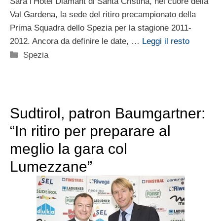
Sarà l’Hotel Diamant di Santa Cristina, nel cuore della
Val Gardena, la sede del ritiro precampionato della
Prima Squadra dello Spezia per la stagione 2011-
2012. Ancora da definire le date, …
Leggi il resto
Categorie
Spezia
Sudtirol, patron Baumgartner:
“In ritiro per preparare al
meglio la gara col
Lumezzane”