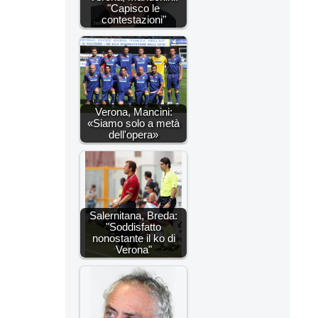
"Capisco le
contestazioni"
Verona, Mancini:
«Siamo solo a metà
dell'opera»
Salernitana, Breda:
"Soddisfatto
nonostante il ko di
Verona"