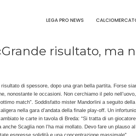
LEGA PRO NEWS
CALCIOMERCAT
«Grande risultato, ma 
isultato di spessore, dopo una gran bella partita. Forse si
fine, nonostante le occasioni. Non cerchiamo il pelo nell’uovo,
ottimo match”. Soddisfatto mister Mandorlini a seguito della
aligera nella gara d’andata della finale play-off. Un infortunio
mbiato le carte in tavola di Breda: “Si tratta di un giocatore
 anche Scaglia non l’ha mai mollato. Devo fare un plauso al
state espresse solidità e una concentrazione massimale”.