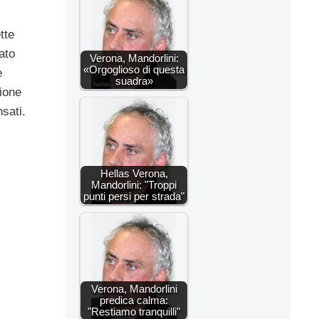
tte
ato
Verona, Mandorlini:
«Orgoglioso di questa
e
suadra»
ione
sati.
Hellas Verona,
Mandorlini: "Troppi
punti persi per strada"
Verona, Mandorlini
predica calma:
"Restiamo tranquilli"