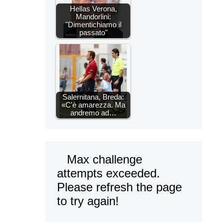
Hellas Verona,
Mandorlini:
"Dimentichiamo il
passato"
Salernitana, Breda:
«C'è amarezza. Ma
andremo ad…