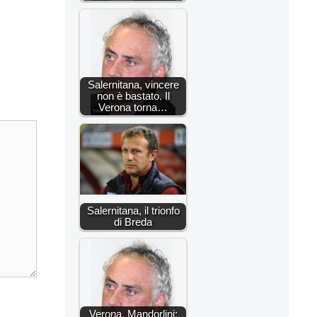
Salernitana, vincere
non è bastato. Il
Verona torna…
Salernitana, il trionfo
di Breda
Verona, Mandorlini: