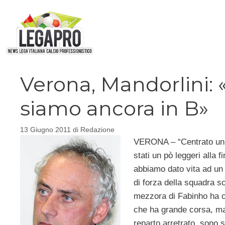
Vai
al
contenuto
Verona, Mandorlini: 
siamo ancora in B»
13 Giugno 2011
di
Redazione
VERONA – “Centrato un r
stati un pò leggeri alla 
abbiamo dato vita ad un 
di forza della squadra sc
mezzora di Fabinho ha ca
che ha grande corsa, ma
reparto arretrato, sono 