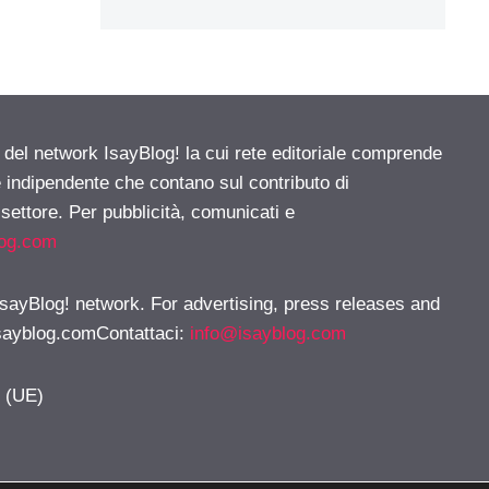
e del network IsayBlog! la cui rete editoriale comprende
e indipendente che contano sul contributo di
 settore. Per pubblicità, comunicati e
log.com
 IsayBlog! network. For advertising, press releases and
sayblog.comContattaci
:
info@isayblog.com
y (UE)