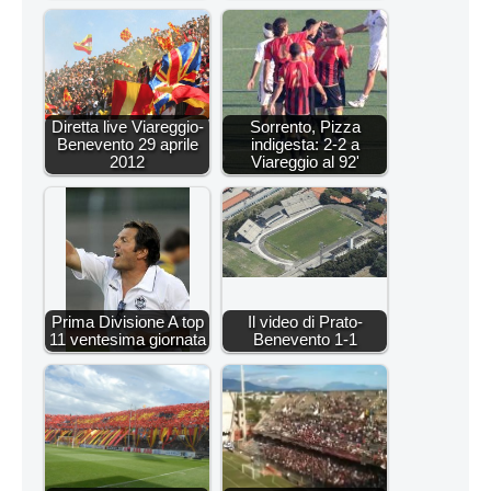
Diretta live Viareggio-
Sorrento, Pizza
Benevento 29 aprile
indigesta: 2-2 a
2012
Viareggio al 92'
Prima Divisione A top
Il video di Prato-
11 ventesima giornata
Benevento 1-1