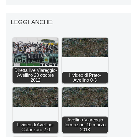
LEGGI ANCHE:
Diretta live Viareggio-
Avellino 28 ottobre
Il video di Prato-
2012
Avellino 0-3
Avellino-Viareggio
Il video di Avellino-
formazioni 10 marzo
Catanzaro 2-0
2013