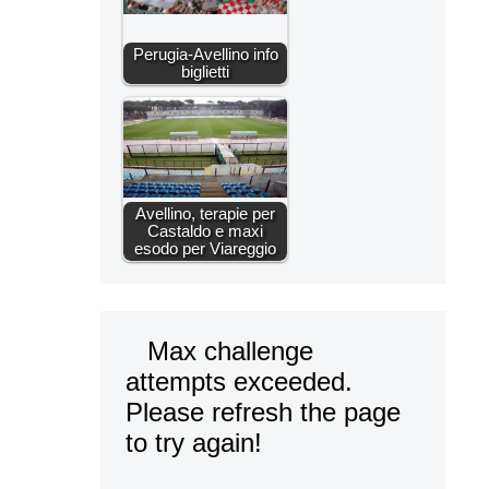
Perugia-Avellino info
biglietti
Avellino, terapie per
Castaldo e maxi
esodo per Viareggio