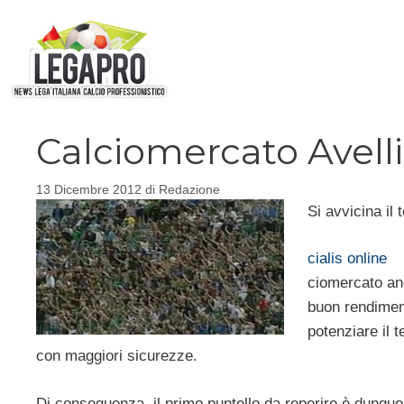
Vai
al
contenuto
Calciomercato Avelli
13 Dicembre 2012
di
Redazione
Si avvicina il 
cialis online
ciomercato anc
buon rendiment
potenziare il 
con maggiori sicurezze.
Di conseguenza, il primo puntello da reperire è dunque