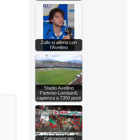
Zullo si allena con
l’Avellino
Stadio Avellino
Partenio Lombardi,
capienza a 7350 posti
Calciomercato