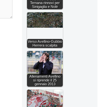
Ternana rinnovi per
Sinigaglia e Nolè
Verso Avellino-Gubbio
Herrera scalpita
Allenamenti Avellino
si riprende il 25
gennaio 2013