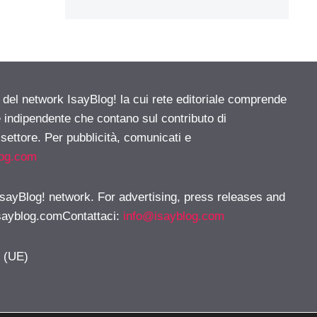
e del network IsayBlog! la cui rete editoriale comprende
e indipendente che contano sul contributo di
 settore. Per pubblicità, comunicati e
log.com
 IsayBlog! network. For advertising, press releases and
sayblog.comContattaci
:
info@isayblog.com
y (UE)