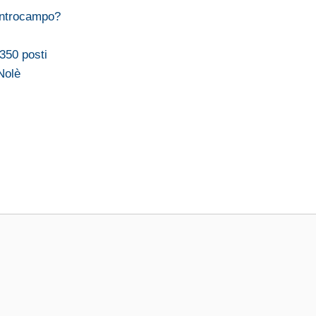
entrocampo?
350 posti
Nolè