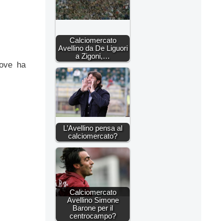
Calciomercato
Avellino da De Liguori
a Zigoni,…
ove ha
L’Avellino pensa al
calciomercato?
Calciomercato
Avellino Simone
Barone per il
centrocampo?