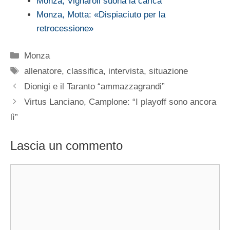
Monza, Vignaroli suona la carica
Monza, Motta: «Dispiaciuto per la
retrocessione»
Categorie
Monza
Tag
allenatore
,
classifica
,
intervista
,
situazione
Dionigi e il Taranto “ammazzagrandi”
Virtus Lanciano, Camplone: “I playoff sono ancora
lì”
Lascia un commento
Commento