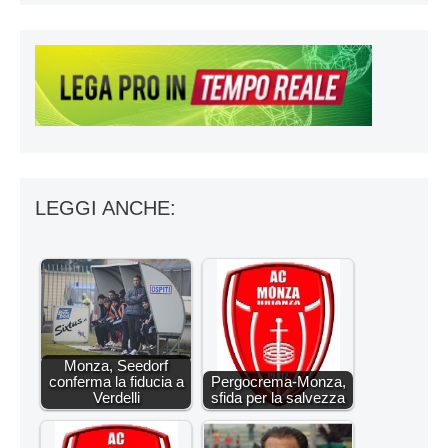
LEGGI ANCHE:
Monza, Seedorf
conferma la fiducia a
Pergocrema-Monza,
Verdelli
sfida per la salvezza