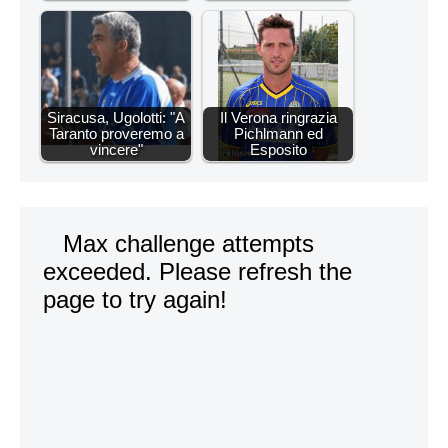
Siracusa, Ugolotti: "A
Il Verona ringrazia
Taranto proveremo a
Pichlmann ed
vincere"
Esposito