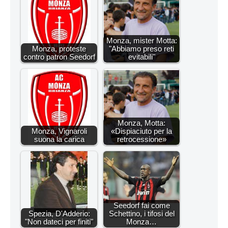
Monza, mister Motta:
Monza, proteste
"Abbiamo preso reti
contro patron Seedorf
evitabili"
Monza, Motta:
Monza, Vignaroli
«Dispiaciuto per la
suona la carica
retrocessione»
Seedorf fai come
Spezia, D'Adderio:
Schettino, i tifosi del
"Non dateci per finiti"
Monza…