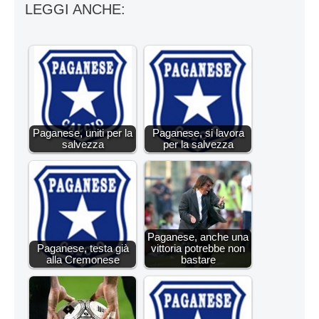
LEGGI ANCHE:
Paganese, uniti per la
Paganese, si lavora
salvezza
per la salvezza
Paganese, anche una
Paganese, testa già
vittoria potrebbe non
alla Cremonese
bastare