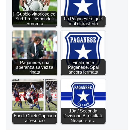
Il Gubbio vittorioso col
Sud Tirol, risponde il
La Paganese e quel
Sorrento
mal di trasferta
Paganese, una
Finalmente
speranza salvezza
Paganese, Spal
rinata
ancora fermata
19a / Seconda
Fondi-Chieti Capuano
Divisione B: risultati.
all'esordio
Neapolis e…