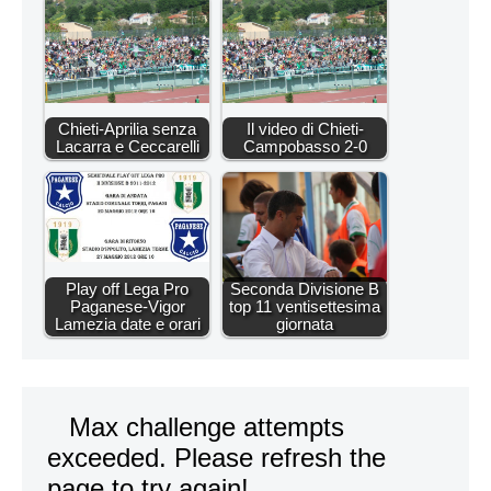
Chieti-Aprilia senza
Il video di Chieti-
Lacarra e Ceccarelli
Campobasso 2-0
Play off Lega Pro
Seconda Divisione B
Paganese-Vigor
top 11 ventisettesima
Lamezia date e orari
giornata