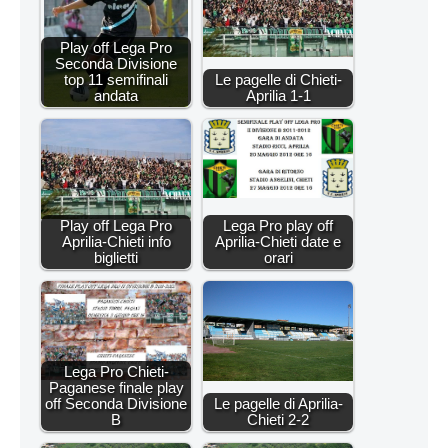
Play off Lega Pro
Seconda Divisione
top 11 semifinali
Le pagelle di Chieti-
andata
Aprilia 1-1
Play off Lega Pro
Lega Pro play off
Aprilia-Chieti info
Aprilia-Chieti date e
biglietti
orari
Lega Pro Chieti-
Paganese finale play
off Seconda Divisione
Le pagelle di Aprilia-
B
Chieti 2-2