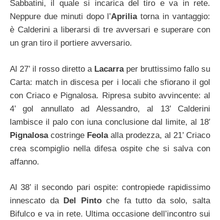
Sabbatini, il quale si incarica del tiro e va in rete.
Neppure due minuti dopo l’
Aprilia
torna in vantaggio:
è Calderini a liberarsi di tre avversari e superare con
un gran tiro il portiere avversario.
Al 27’ il rosso diretto a
Lacarra
per bruttissimo fallo su
Carta: match in discesa per i locali che sfiorano il gol
con Criaco e Pignalosa. Ripresa subito avvincente: al
4’ gol annullato ad Alessandro, al 13’ Calderini
lambisce il palo con iuna conclusione dal limite, al 18′
Pignalosa
costringe
Feola
alla prodezza, al 21’ Criaco
crea scompiglio nella difesa ospite che si salva con
affanno.
Al 38’ il secondo pari ospite: contropiede rapidissimo
innescato da
Del Pinto
che fa tutto da solo, salta
Bifulco e va in rete. Ultima occasione dell’incontro sui