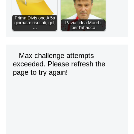
Prima Divisione A 5a
giornata: risultati, gol,
Pavia, idea Marchi
…
per l'attacco