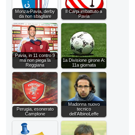
Monza-Pavia, derby
Il Carpi imbattuto a
da non sbagliare
Pavia
Pavia, in 11 contro 9
ma non piega la
1a Divisione girone A:
Reggiana
11a giornata
Madonna nuovo
Perugia, esonerato
tecnico
Camplone
dell'AlbinoLeffe