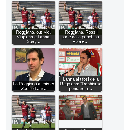
Reggiana, out Mei,
Reggiana, Rossi
Viapiana e Lanna;
parte dalla panchina,
Spal,…
Pisa è…
Lanna ai tifosi della
La Reggiana ai mister
Reggiana: "Dobbiamo
Zauli e Lanna
pensare a…