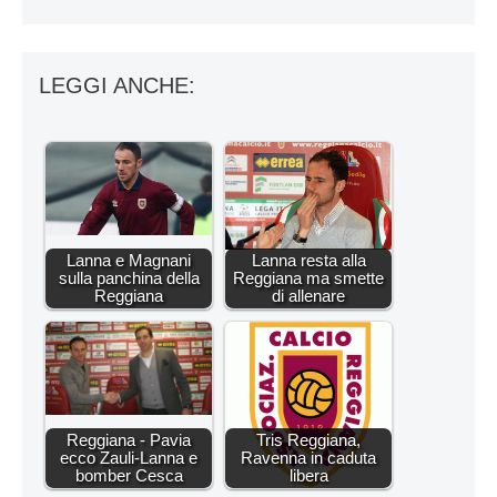
LEGGI ANCHE:
Lanna e Magnani
Lanna resta alla
sulla panchina della
Reggiana ma smette
Reggiana
di allenare
Reggiana - Pavia
Tris Reggiana,
ecco Zauli-Lanna e
Ravenna in caduta
bomber Cesca
libera