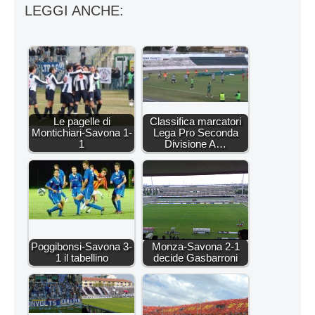
LEGGI ANCHE:
Le pagelle di
Classifica marcatori
Montichiari-Savona 1-
Lega Pro Seconda
1
Divisione A…
Poggibonsi-Savona 3-
Monza-Savona 2-1
1 il tabellino
decide Gasbarroni