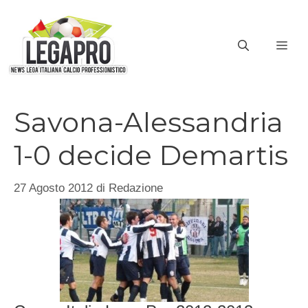
Vai
al
ME
contenuto
Savona-Alessandria
1-0 decide Demartis
27 Agosto 2012
di
Redazione