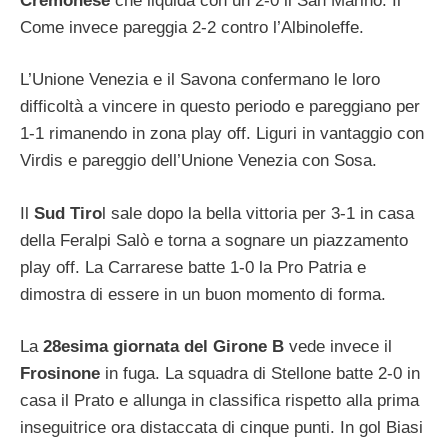
Cremonese
che liquida con un 2-0 il San Marino. Il
Come invece pareggia 2-2 contro l’Albinoleffe.
L’Unione Venezia e il Savona confermano le loro
difficoltà a vincere in questo periodo e pareggiano per
1-1 rimanendo in zona play off. Liguri in vantaggio con
Virdis e pareggio dell’Unione Venezia con Sosa.
Il
Sud Tiro
l sale dopo la bella vittoria per 3-1 in casa
della Feralpi Salò e torna a sognare un piazzamento
play off. La Carrarese batte 1-0 la Pro Patria e
dimostra di essere in un buon momento di forma.
La
28esima giornata del Girone B
vede invece il
Frosinone
in fuga. La squadra di Stellone batte 2-0 in
casa il Prato e allunga in classifica rispetto alla prima
inseguitrice ora distaccata di cinque punti. In gol Biasi