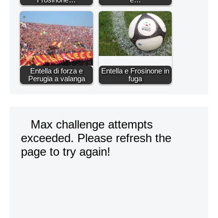
Entella di forza e
Entella e Frosinone in
Perugia a valanga
fuga