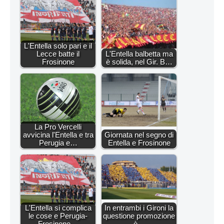
L'Entella solo pari e il
Lecce batte il
L'Entella balbetta ma
Frosinone
è solida, nel Gir. B…
La Pro Vercelli
avvicina l'Entella e tra
Giornata nel segno di
Perugia e…
Entella e Frosinone
L'Entella si complica
In entrambi i Gironi la
le cose e Perugia-
questione promozione
Frosinone…
è…