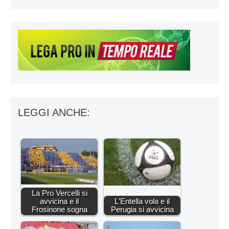
LEGGI ANCHE:
La Pro Vercelli si
avvicina e il
L'Entella vola e il
Frosinone sogna
Perugia si avvicina